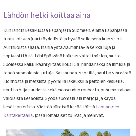
Lähdön hetki koittaa aina
Kun lähdin kesäkuussa Espanjasta Suomeen, elämä Espanjassa
tuntui olevan juuri täydellistä ja hyvää sellaisena kuin se oli.
Aurinkoista säätä, ihania ystäviä, mahtavia seikkailuja ja
sopivasti töitä. Lähtöpäivänä haikeus valtasi mielen, mutta
Suomessa kaikki kääntyi taas iloksi. Sai nähdä rakkaita ihmisiä ja
tehdä suomalaisia juttuja. Sai saunoa, veneillä, nauttia vihreästä
luonnosta ja metsistä, pyöräillä lakeuksilla peltojen keskellä,
nauttia hiljaisuudesta sekä maaseudun rauhasta, puhumattakaan
valoisista kesäöistä. Syödä suomalaisia marjoja ja käydä
kesäteatterissa. Viettää kiireistä kesää töissä
Lapuanjoen
Rantakeitaalla
, jossa lomalaiset tulivat ja menivät.