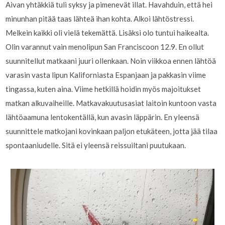
Aivan yhtäkkiä tuli syksy ja pimenevät illat. Havahduin, että hei
minunhan pitää taas lähteä ihan kohta. Alkoi lähtöstressi.
Melkein kaikki oli vielä tekemättä. Lisäksi olo tuntui haikealta.
Olin varannut vain menolipun San Franciscoon 12.9. En ollut
suunnitellut matkaani juuri ollenkaan. Noin viikkoa ennen lähtöä
varasin vasta lipun Kaliforniasta Espanjaan ja pakkasin viime
tingassa, kuten aina. Viime hetkillä hoidin myös majoitukset
matkan alkuvaiheille. Matkavakuutusasiat laitoin kuntoon vasta
lähtöaamuna lentokentällä, kun avasin läppärin. En yleensä
suunnittele matkojani kovinkaan paljon etukäteen, jotta jää tilaa
spontaaniudelle. Sitä ei yleensä reissuiltani puutukaan.