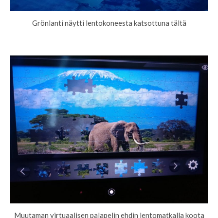
Grönlanti näytti lentokoneesta katsottuna tältä
Muutaman virtuaalisen palapelin ehdin lentomatkalla koota