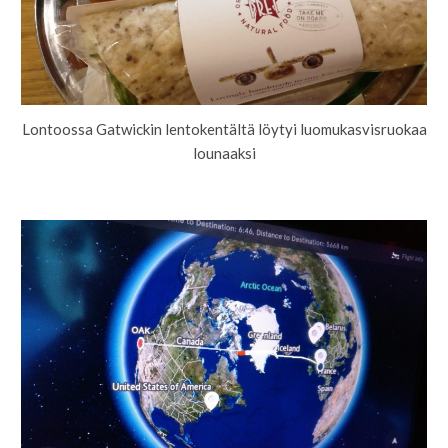
Lontoossa Gatwickin lentokentältä löytyi luomukasvisruokaa
lounaaksi