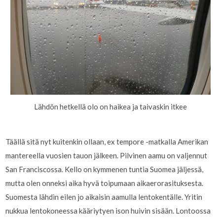
Lähdön hetkellä olo on haikea ja taivaskin itkee
Täällä sitä nyt kuitenkin ollaan, ex tempore -matkalla Amerikan
mantereella vuosien tauon jälkeen. Pilvinen aamu on valjennut
San Franciscossa. Kello on kymmenen tuntia Suomea jäljessä,
mutta olen onneksi aika hyvä toipumaan aikaerorasituksesta.
Suomesta lähdin eilen jo aikaisin aamulla lentokentälle. Yritin
nukkua lentokoneessa kääriytyen ison huivin sisään. Lontoossa