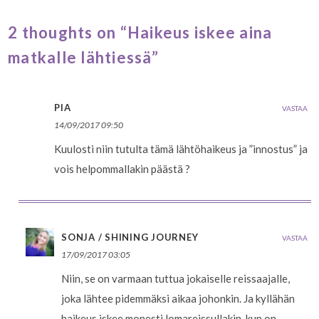
2 thoughts on “Haikeus iskee aina
matkalle lähtiessä”
PIA
VASTAA
14/09/2017 09:50
Kuulosti niin tutulta tämä lähtöhaikeus ja ”innostus” ja
vois helpommallakin päästä ?
SONJA / SHINING JOURNEY
VASTAA
17/09/2017 03:05
Niin, se on varmaan tuttua jokaiselle reissaajalle,
joka lähtee pidemmäksi aikaa johonkin. Ja kyllähän
haikeus iskee monesti lomareissullakin, kun on