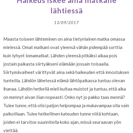
Haikeus iskee aina matkalle
lähtiessä
13/09/2017
Maasta toiseen lähteminen on aina tietynlainen matka omassa
mielessä. Omat matkani ovat yleensä vähän pidempää sorttia
kuin lyhyet lomamatkat. Lähden yleensä pitkäksi aikaa pois
jostain paikasta siirtyäkseni elämään jossain toisaalla.
Siirtymävaiheet värittyvät aina sekä haikeuden että innostuksen
tunteilla. Lähdön lähetessä elämä lähtöpaikassa tuntuu olevan
ihanaa. Lähdön hetkellä mieli kultaa muistot ja tuntuu, että aika
on mennyt aivan liian nopeasti. Onko nyt jo pakko taas mennä?
Tulee tunne, että olisi paljon helpompaa ja mukavampaa olla vain
paikoillaan. Tulee hetkellinen kateuden tunne niitä kohtaan,
joiden ei tarvitse suunnitella koko ajan, missä seuraavan yön
viettää.