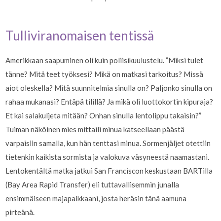
Tulliviranomaisen tentissä
Amerikkaan saapuminen oli kuin poliisikuulustelu. ”Miksi tulet
tänne? Mitä teet työksesi? Mikä on matkasi tarkoitus? Missä
aiot oleskella? Mitä suunnitelmia sinulla on? Paljonko sinulla on
rahaa mukanasi? Entäpä tilillä? Ja mikä oli luottokortin kipuraja?
Et kai salakuljeta mitään? Onhan sinulla lentolippu takaisin?”
Tuiman näköinen mies mittaili minua katseellaan päästä
varpaisiin samalla, kun hän tenttasi minua. Sormenjäljet otettiin
tietenkin kaikista sormista ja valokuva väsyneestä naamastani.
Lentokentältä matka jatkui San Franciscon keskustaan BARTilla
(Bay Area Rapid Transfer) eli tuttavallisemmin junalla
ensimmäiseen majapaikkaani, josta heräsin tänä aamuna
pirteänä.