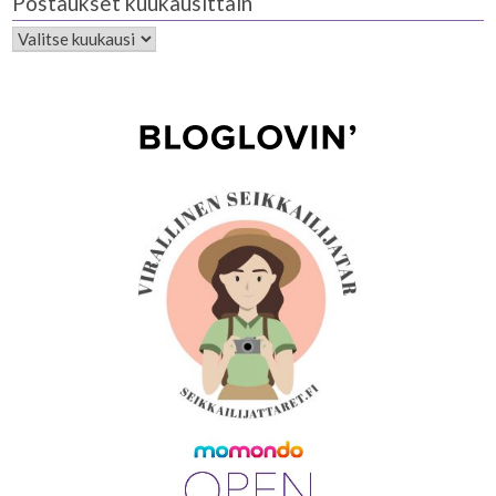
Postaukset kuukausittain