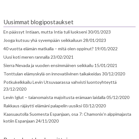
Uusimmat blogipostaukset
En päässyt Intiaan, mutta Intia tuli luokseni
30/01/2023
Jooga kutsuu yhä syvempään seikkailuun
28/01/2023
40 vuotta elämän matkalla – mitä olen oppinut?
19/01/2022
Uusi koti meren rannalla
23/02/2021
Sierra Nevada ja vuoden ensimmäinen seikkailu
15/01/2021
Tonttulan elämyskylä on innovatiivinen taikakeidas
30/12/2020
Potkukelkkailu Levin Utsuvaarassa vahvisti luontoyhteyttä
23/12/2020
Levin Iglut – taianomaista majoitusta erämaan laidalla
05/12/2020
Rakkaus räjäytti elämäni palapelin uusiksi
03/12/2020
Kaasuautolla Suomesta Espanjaan, osa 7: Chamonix’n alppimajasta
kotiin Espanjaan
24/11/2020