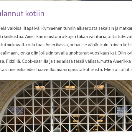
alannut kotiin
ielä valoisa iltapäivä. Kymmenen tunnin aikaerosta sekaisin ja matk
i keskustaa. Amerikan muistoni aikojen takaa vaihtariajoilta tulvivat 
ntui mukavalta olla taas Amerikassa, onhan se vähän kuin toinen kotin
aailmaan, jonka olin jollakin tavalla unohtanut vuosikausiksi. Olin k
 Fidzillä, Cook-saarilla ja ties missä tässä välissä, mutta Amerikka 
ta sinne enkä edes haaveillut maan upeista kohteista. Mieli oli ollut