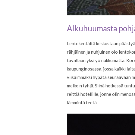
Alkuhuumasta pohj
Lentokentältä keskustaan päästyäni 
rähjäinen ja nuhjuinen olo lentoko
tavallaan yksi yö nukkumatta. Korv
kaupunginosassa, jossa kaikki lait
viisaimmaksi hypätä seuraavaan mahd
melkein tyhjä. Siinä hetkessä tuntu
reittiä hotellille, jonne olin meno
lämmintä teetä.