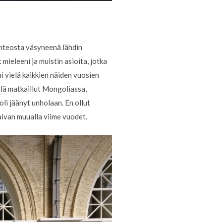
anteosta väsyneenä lähdin
mieleeni ja muistin asioita, jotka
i vielä kaikkien näiden vuosien
yllä matkaillut Mongoliassa,
oli jäänyt unholaan. En ollut
 aivan muualla viime vuodet.