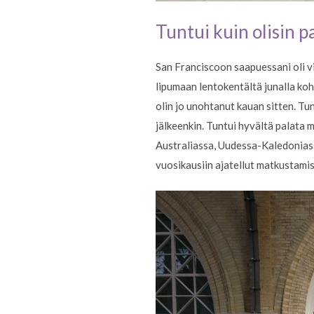
Tuntui kuin olisin p
San Franciscoon saapuessani oli v
lipumaan lentokentältä junalla koht
olin jo unohtanut kauan sitten. Tu
jälkeenkin. Tuntui hyvältä palata m
Australiassa, Uudessa-Kaledoniassa,
vuosikausiin ajatellut matkustamis