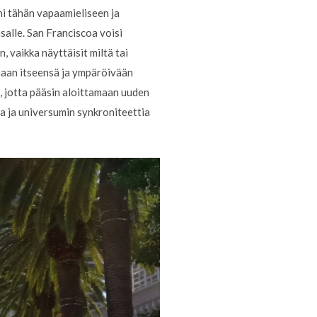
äni tähän vapaamieliseen ja
asalle. San Franciscoa voisi
, vaikka näyttäisit miltä tai
omaan itseensä ja ympäröivään
a, jotta pääsin aloittamaan uuden
mia ja universumin synkroniteettia