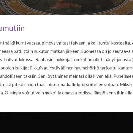
amutiin
nälkä kurni vatsaa, pimeys valtasi taivaan ja keli tuntui kostealta. A
neessa pätkittäin nukutun matkan jälkeen. Suomessa oli jo seuraava a
at olivat lukossa. Raahasin laukkuja ja enköhän ollut jäänyt junasta 
apuolen kulkijat liikkuivat. Ystävällinen huumehörhö tarjoutui kantam
olliseen taksiin. Sen löytäminen meinasi olla kiven alla. Puhelimessa
i, että pitikö minun taas lähteä matkalle kuin soitellen sotaan. Miksi 
ssa. Olisinpa voinut vain makoilla omassa kodissa lämpöisen viltin all