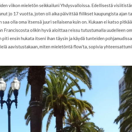
iiden viikon mieletön seikkailuni Yhdysvalloissa. Edellisestä visiitist
nut jo 17 vuotta, joten oli aika päivittää fiilikset kaupungista ajan t
n saa olla oma itsensä juuri sellaisena kuin on. Kukaan ei katso pitkään
 San Franciscosta olikin hyvä aloittaa reissu tutustumalla uudelleen 
un piti ensin hukata itseni ihan täysin ja käydä tunteiden pohjamudiss
ut vielä aavistustakaan, miten mieletöntä flow’ta, sopivia yhteensattu