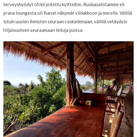
terveyshyödyt oli kirjoitettu kyltteihin. Ruokasalistamme eli
prana loungesta oli ihanat näkymät viidakkoon ja merelle. Välillä
istuin uusien ihmisten seuraan ruokailemaan, välillä vetäydyin
hiljaisuuteen seuraamaan lintuja puissa.