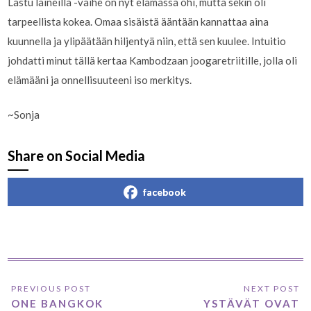
Lastu laineilla -vaihe on nyt elämässä ohi, mutta sekin oli
tarpeellista kokea. Omaa sisäistä ääntään kannattaa aina
kuunnella ja ylipäätään hiljentyä niin, että sen kuulee. Intuitio
johdatti minut tällä kertaa Kambodzaan joogaretriitille, jolla oli
elämääni ja onnellisuuteeni iso merkitys.
~Sonja
Share on Social Media
facebook
ONE BANGKOK
YSTÄVÄT OVAT