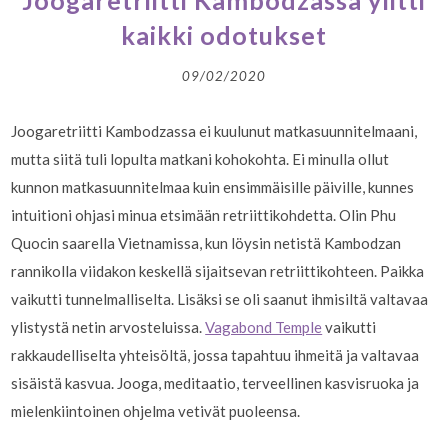
Joogaretriitti Kambodzassa ylitti
kaikki odotukset
09/02/2020
Joogaretriitti Kambodzassa ei kuulunut matkasuunnitelmaani,
mutta siitä tuli lopulta matkani kohokohta. Ei minulla ollut
kunnon matkasuunnitelmaa kuin ensimmäisille päiville, kunnes
intuitioni ohjasi minua etsimään retriittikohdetta. Olin Phu
Quocin saarella Vietnamissa, kun löysin netistä Kambodzan
rannikolla viidakon keskellä sijaitsevan retriittikohteen. Paikka
vaikutti tunnelmalliselta. Lisäksi se oli saanut ihmisiltä valtavaa
ylistystä netin arvosteluissa.
Vagabond Temple
vaikutti
rakkaudelliselta yhteisöltä, jossa tapahtuu ihmeitä ja valtavaa
sisäistä kasvua. Jooga, meditaatio, terveellinen kasvisruoka ja
mielenkiintoinen ohjelma vetivät puoleensa.