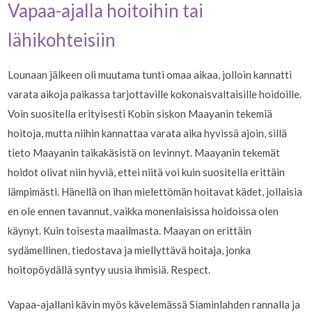
Vapaa-ajalla hoitoihin tai
lähikohteisiin
Lounaan jälkeen oli muutama tunti omaa aikaa, jolloin kannatti
varata aikoja paikassa tarjottaville kokonaisvaltaisille hoidoille.
Voin suositella erityisesti Kobin siskon Maayanin tekemiä
hoitoja, mutta niihin kannattaa varata aika hyvissä ajoin, sillä
tieto Maayanin taikakäsistä on levinnyt. Maayanin tekemät
hoidot olivat niin hyviä, ettei niitä voi kuin suositella erittäin
lämpimästi. Hänellä on ihan mielettömän hoitavat kädet, jollaisia
en ole ennen tavannut, vaikka monenlaisissa hoidoissa olen
käynyt. Kuin toisesta maailmasta. Maayan on erittäin
sydämellinen, tiedostava ja miellyttävä hoitaja, jonka
hoitopöydällä syntyy uusia ihmisiä. Respect.
Vapaa-ajallani kävin myös kävelemässä Siaminlahden rannalla ja