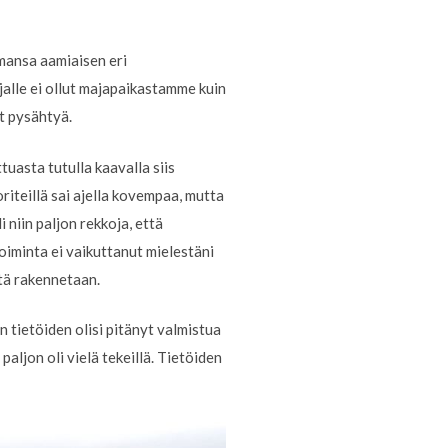
amansa aamiaisen eri
jalle ei ollut majapaikastamme kuin
ut pysähtyä.
tuasta tutulla kaavalla siis
oriteillä sai ajella kovempaa, mutta
i niin paljon rekkoja, että
Toiminta ei vaikuttanut mielestäni
itä rakennetaan.
n tietöiden olisi pitänyt valmistua
paljon oli vielä tekeillä. Tietöiden