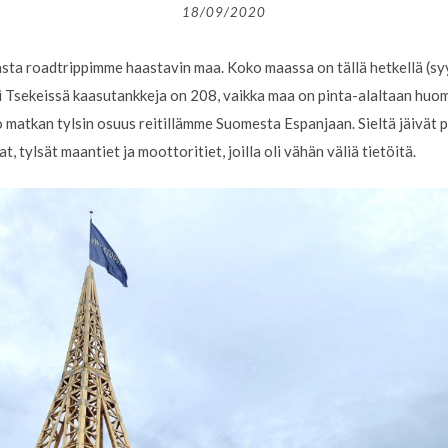
18/09/2020
sta roadtrippimme haastavin maa. Koko maassa on tällä hetkellä (sy
si Tsekeissä kaasutankkeja on 208, vaikka maa on pinta-alaltaan huo
o matkan tylsin osuus reitillämme Suomesta Espanjaan. Sieltä jäivät
, tylsät maantiet ja moottoritiet, joilla oli vähän väliä tietöitä.