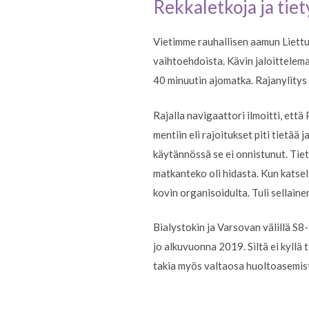
Rekkaletkoja ja tie
Vietimme rauhallisen aamun Liettua
vaihtoehdoista. Kävin jaloittelema
40 minuutin ajomatka. Rajanylitys 
Rajalla navigaattori ilmoitti, että
mentiin eli rajoitukset piti tietää
käytännössä se ei onnistunut. Tietöit
matkanteko oli hidasta. Kun katseli
kovin organisoidulta. Tuli sellain
Bialystokin ja Varsovan välillä S8-
jo alkuvuonna 2019. Siltä ei kyllä 
takia myös valtaosa huoltoasemista