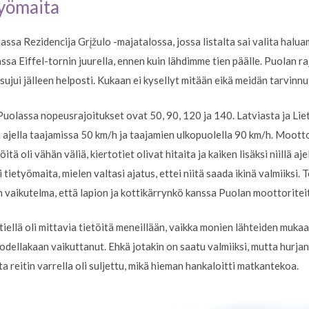
työmaita
ssa Rezidencija Grįžulo -majatalossa, jossa listalta sai valita halu
ssa Eiffel-tornin juurella, ennen kuin lähdimme tien päälle. Puolan ra
sujui jälleen helposti. Kukaan ei kysellyt mitään eikä meidän tarvinn
 Puolassa nopeusrajoitukset ovat 50, 90, 120 ja 140. Latviasta ja Liet
 ja ajella taajamissa 50 km/h ja taajamien ulkopuolella 90 km/h. Moott
ä oli vähän väliä, kiertotiet olivat hitaita ja kaiken lisäksi niillä ajel
 tietyömaita, mielen valtasi ajatus, ettei niitä saada ikinä valmiiksi. 
en vaikutelma, että lapion ja kottikärrynkö kanssa Puolan moottorite
tiellä oli mittavia tietöitä meneillään, vaikka monien lähteiden mukaa
todellakaan vaikuttanut. Ehkä jotakin on saatu valmiiksi, mutta hurjan 
 reitin varrella oli suljettu, mikä hieman hankaloitti matkantekoa.