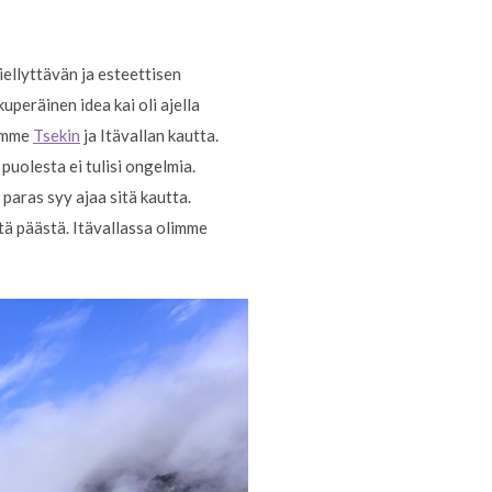
iellyttävän ja esteettisen
uperäinen idea kai oli ajella
jamme
Tsekin
ja Itävallan kautta.
puolesta ei tulisi ongelmia.
paras syy ajaa sitä kautta.
tä päästä. Itävallassa olimme