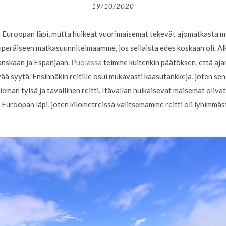
19/10/2020
tti Euroopan läpi, mutta huikeat vuorimaisemat tekevät ajomatkasta m
kuperäiseen matkasuunnitelmaamme, jos sellaista edes koskaan oli. Alk
anskaan ja Espanjaan.
Puolassa
teimme kuitenkin päätöksen, että a
ä syytä. Ensinnäkin reitille osui mukavasti kaasutankkeja, joten sen 
man tylsä ja tavallinen reitti. Itävallan huikaisevat maisemat olivat 
Euroopan läpi, joten kilometreissä valitsemamme reitti oli lyhimmäs