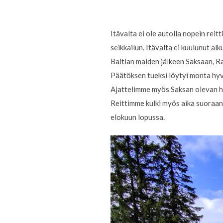
Itävalta ei ole autolla nopein rei
seikkailun. Itävalta ei kuulunut al
Baltian maiden jälkeen Saksaan, R
Päätöksen tueksi löytyi monta hyvä
Ajattelimme myös Saksan olevan hie
Reittimme kulki myös aika suoraan 
elokuun lopussa.