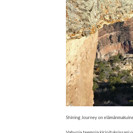
Shining Journey on elämänmakuinen
Vahvoja teemoja kirjoituksissani o