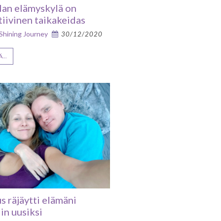
lan elämyskylä on
tiivinen taikakeidas
 Shining Journey
30/12/2020
...
s räjäytti elämäni
in uusiksi