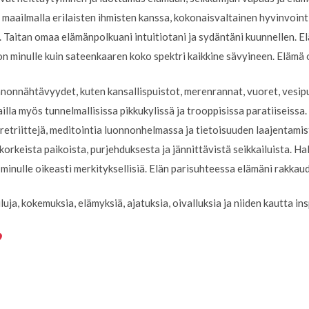
maailmalla erilaisten ihmisten kanssa, kokonaisvaltainen hyvinvointi
 Taitan omaa elämänpolkuani intuitiotani ja sydäntäni kuunnellen. El
 on minulle kuin sateenkaaren koko spektri kaikkine sävyineen. Elämä 
onnonnähtävyydet, kuten kansallispuistot, merenrannat, vuoret, vesi
la myös tunnelmallisissa pikkukylissä ja trooppisissa paratiiseissa.
a, retriittejä, meditointia luonnonhelmassa ja tietoisuuden laajentami
orkeista paikoista, purjehduksesta ja jännittävistä seikkailuista. H
 minulle oikeasti merkityksellisiä. Elän parisuhteessa elämäni rakkau
luja, kokemuksia, elämyksiä, ajatuksia, oivalluksia ja niiden kautta ins