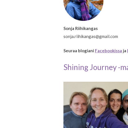
Sonja Riihikangas
sonja.riihikangas@gmail.com
Seuraa blogiani
Facebookissa
ja
Shining Journey -m