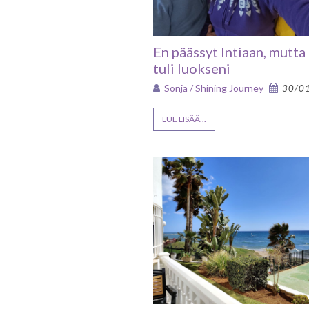
En päässyt Intiaan, mutta 
tuli luokseni
Sonja / Shining Journey
30/0
LUE LISÄÄ...