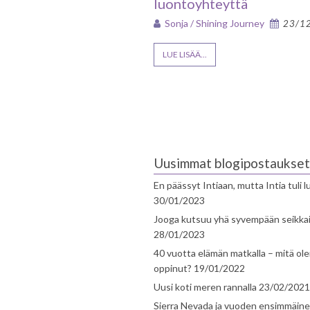
luontoyhteyttä
Sonja / Shining Journey
23/1
LUE LISÄÄ...
Uusimmat blogipostaukset
En päässyt Intiaan, mutta Intia tuli 
30/01/2023
Jooga kutsuu yhä syvempään seikka
28/01/2023
40 vuotta elämän matkalla – mitä ol
oppinut?
19/01/2022
Uusi koti meren rannalla
23/02/2021
Sierra Nevada ja vuoden ensimmäin