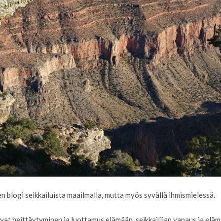
 blogi seikkailuista maailmalla, mutta myös syvällä ihmismielessä.
vat heittäytyminen ja luottamus elämään, seikkailijan vapaus ja elämä