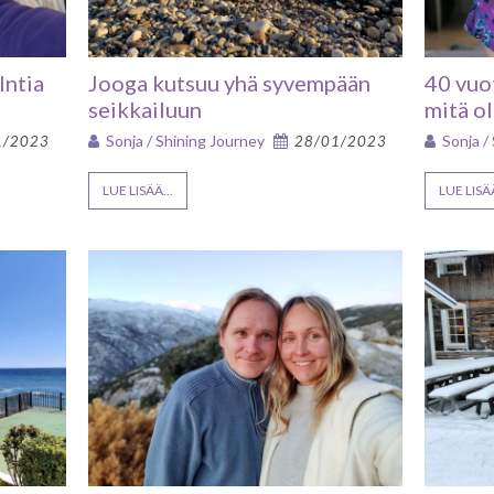
Intia
Jooga kutsuu yhä syvempään
40 vuo
seikkailuun
mitä o
Sonja / Shining Journey
Sonja /
1/2023
28/01/2023
LUE LISÄÄ...
LUE LISÄÄ