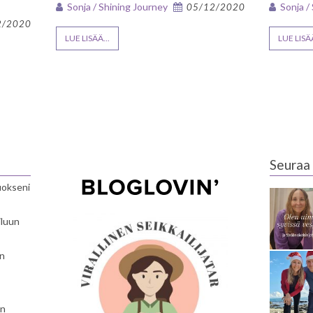
Sonja / Shining Journey
Sonja /
05/12/2020
2/2020
LUE LISÄÄ...
LUE LISÄÄ
Seuraa 
luokseni
iluun
en
en