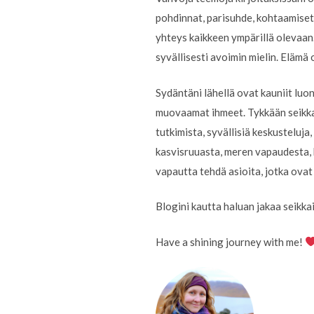
pohdinnat, parisuhde, kohtaamiset 
yhteys kaikkeen ympärillä olevaan.
syvällisesti avoimin mielin. Elämä
Sydäntäni lähellä ovat kauniit lu
muovaamat ihmeet. Tykkään seikkail
tutkimista, syvällisiä keskusteluj
kasvisruuasta, meren vapaudesta, k
vapautta tehdä asioita, jotka ovat
Blogini kautta haluan jakaa seikkai
Have a shining journey with me!