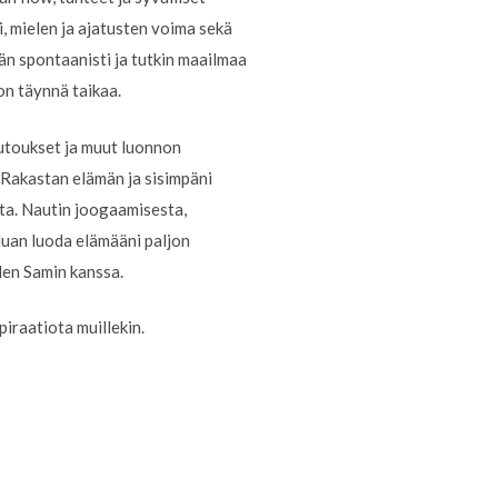
, mielen ja ajatusten voima sekä
än spontaanisti ja tutkin maailmaa
on täynnä taikaa.
putoukset ja muut luonnon
 Rakastan elämän ja sisimpäni
sta. Nautin joogaamisesta,
aluan luoda elämääni paljon
den Samin kanssa.
piraatiota muillekin.