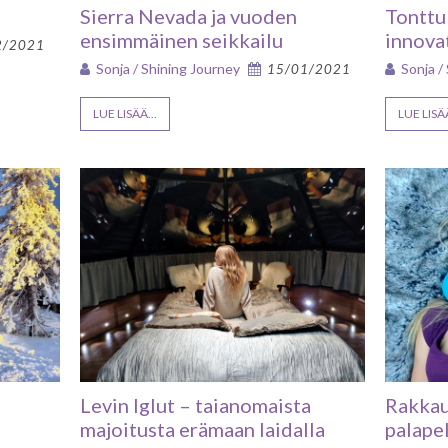
Sierra Nevada ja vuoden
Tonttu
ensimmäinen seikkailu
innova
2/2021
Sonja / Shining Journey
Sonja /
15/01/2021
LUE LISÄÄ...
LUE LISÄÄ
Levin Iglut – taianomaista
Rakkau
majoitusta erämaan laidalla
palapel