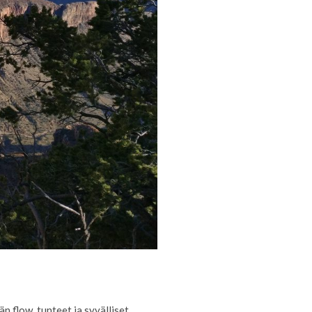
n flow, tunteet ja syvälliset