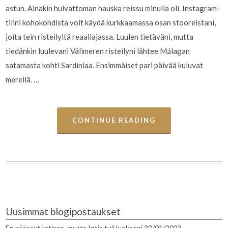
astun. Ainakin hulvattoman hauska reissu minulla oli. Instagram-
tilini kohokohdista voit käydä kurkkaamassa osan stooreistani,
joita tein risteilyltä reaaliajassa. Luulen tietäväni, mutta
tiedänkin luulevani Välimeren risteilyni lähtee Málagan
satamasta kohti Sardiniaa. Ensimmäiset pari päivää kuluvat
merellä. …
CONTINUE READING
Uusimmat blogipostaukset
En päässyt Intiaan, mutta Intia tuli luokseni
30/01/2023