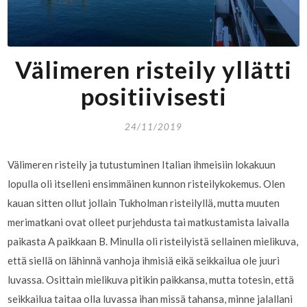
Välimeren risteily yllätti
positiivisesti
24/11/2019
Välimeren risteily ja tutustuminen Italian ihmeisiin lokakuun
lopulla oli itselleni ensimmäinen kunnon risteilykokemus. Olen
kauan sitten ollut jollain Tukholman risteilyllä, mutta muuten
merimatkani ovat olleet purjehdusta tai matkustamista laivalla
paikasta A paikkaan B. Minulla oli risteilyistä sellainen mielikuva,
että siellä on lähinnä vanhoja ihmisiä eikä seikkailua ole juuri
luvassa. Osittain mielikuva pitikin paikkansa, mutta totesin, että
seikkailua taitaa olla luvassa ihan missä tahansa, minne jalallani