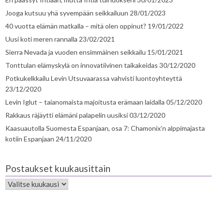
Jooga kutsuu yhä syvempään seikkailuun
28/01/2023
40 vuotta elämän matkalla – mitä olen oppinut?
19/01/2022
Uusi koti meren rannalla
23/02/2021
Sierra Nevada ja vuoden ensimmäinen seikkailu
15/01/2021
Tonttulan elämyskylä on innovatiivinen taikakeidas
30/12/2020
Potkukelkkailu Levin Utsuvaarassa vahvisti luontoyhteyttä
23/12/2020
Levin Iglut – taianomaista majoitusta erämaan laidalla
05/12/2020
Rakkaus räjäytti elämäni palapelin uusiksi
03/12/2020
Kaasuautolla Suomesta Espanjaan, osa 7: Chamonix’n alppimajasta
kotiin Espanjaan
24/11/2020
Postaukset kuukausittain