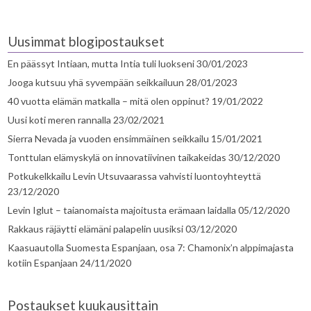
Uusimmat blogipostaukset
En päässyt Intiaan, mutta Intia tuli luokseni
30/01/2023
Jooga kutsuu yhä syvempään seikkailuun
28/01/2023
40 vuotta elämän matkalla – mitä olen oppinut?
19/01/2022
Uusi koti meren rannalla
23/02/2021
Sierra Nevada ja vuoden ensimmäinen seikkailu
15/01/2021
Tonttulan elämyskylä on innovatiivinen taikakeidas
30/12/2020
Potkukelkkailu Levin Utsuvaarassa vahvisti luontoyhteyttä
23/12/2020
Levin Iglut – taianomaista majoitusta erämaan laidalla
05/12/2020
Rakkaus räjäytti elämäni palapelin uusiksi
03/12/2020
Kaasuautolla Suomesta Espanjaan, osa 7: Chamonix’n alppimajasta
kotiin Espanjaan
24/11/2020
Postaukset kuukausittain