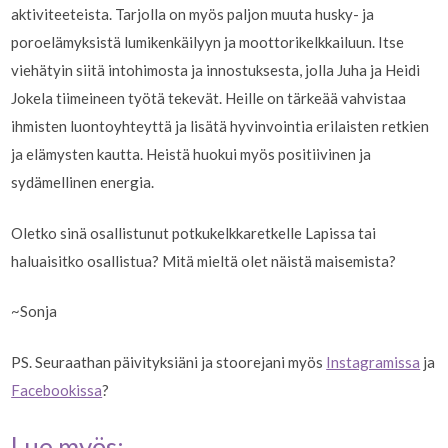
aktiviteeteista. Tarjolla on myös paljon muuta husky- ja
poroelämyksistä lumikenkäilyyn ja moottorikelkkailuun. Itse
viehätyin siitä intohimosta ja innostuksesta, jolla Juha ja Heidi
Jokela tiimeineen työtä tekevät. Heille on tärkeää vahvistaa
ihmisten luontoyhteyttä ja lisätä hyvinvointia erilaisten retkien
ja elämysten kautta. Heistä huokui myös positiivinen ja
sydämellinen energia.
Oletko sinä osallistunut potkukelkkaretkelle Lapissa tai
haluaisitko osallistua? Mitä mieltä olet näistä maisemista?
~Sonja
PS. Seuraathan päivityksiäni ja stoorejani myös
Instagramissa
ja
Facebookissa
?
Lue myös: