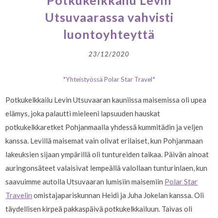
Potkukelkkailu Levin
Utsuvaarassa vahvisti
luontoyhteyttä
23/12/2020
*Yhteistyössä Polar Star Travel*
Potkukelkkailu Levin Utsuvaaran kauniissa maisemissa oli upea
elämys, joka palautti mieleeni lapsuuden hauskat
potkukelkkaretket Pohjanmaalla yhdessä kummitädin ja veljen
kanssa. Levillä maisemat vain olivat erilaiset, kun Pohjanmaan
lakeuksien sijaan ympärillä oli tuntureiden taikaa. Päivän ainoat
auringonsäteet valaisivat lempeällä valollaan tunturinlaen, kun
saavuimme autolla Utsuvaaran lumisiin maisemiin
Polar Star
Travelin
omistajapariskunnan Heidi ja Juha Jokelan kanssa. Oli
täydellisen kirpeä pakkaspäivä potkukelkkailuun. Taivas oli