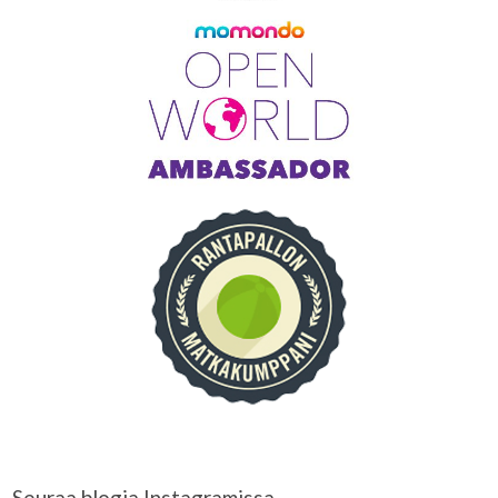
Seuraa blogia Instagramissa