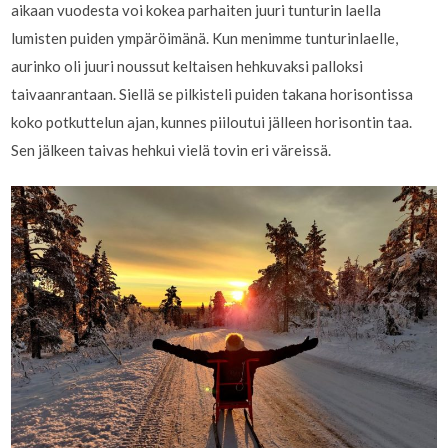
aikaan vuodesta voi kokea parhaiten juuri tunturin laella
lumisten puiden ympäröimänä. Kun menimme tunturinlaelle,
aurinko oli juuri noussut keltaisen hehkuvaksi palloksi
taivaanrantaan. Siellä se pilkisteli puiden takana horisontissa
koko potkuttelun ajan, kunnes piiloutui jälleen horisontin taa.
Sen jälkeen taivas hehkui vielä tovin eri väreissä.