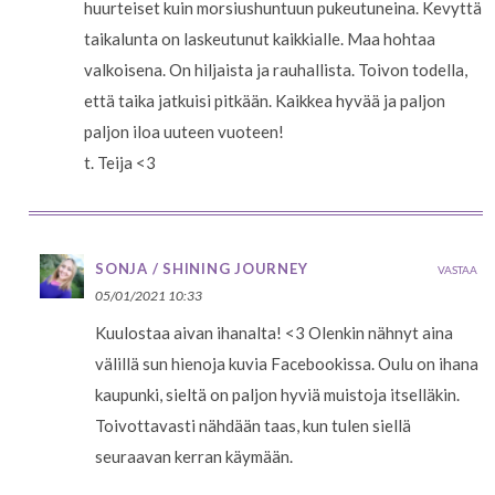
huurteiset kuin morsiushuntuun pukeutuneina. Kevyttä
taikalunta on laskeutunut kaikkialle. Maa hohtaa
valkoisena. On hiljaista ja rauhallista. Toivon todella,
että taika jatkuisi pitkään. Kaikkea hyvää ja paljon
paljon iloa uuteen vuoteen!
t. Teija <3
SONJA / SHINING JOURNEY
VASTAA
05/01/2021 10:33
Kuulostaa aivan ihanalta! <3 Olenkin nähnyt aina
välillä sun hienoja kuvia Facebookissa. Oulu on ihana
kaupunki, sieltä on paljon hyviä muistoja itselläkin.
Toivottavasti nähdään taas, kun tulen siellä
seuraavan kerran käymään.