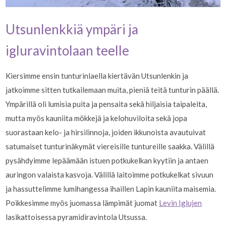
Utsunlenkkiä ympäri ja
igluravintolaan teelle
Kiersimme ensin tunturinlaella kiertävän Utsunlenkin ja
jatkoimme sitten tutkailemaan muita, pieniä teitä tunturin päällä.
Ympärillä oli lumisia puita ja pensaita sekä hiljaisia taipaleita,
mutta myös kauniita mökkejä ja kelohuviloita sekä jopa
suorastaan kelo- ja hirsilinnoja, joiden ikkunoista avautuivat
satumaiset tunturinäkymät viereisille tuntureille saakka. Välillä
pysähdyimme lepäämään istuen potkukelkan kyytiin ja antaen
auringon valaista kasvoja. Välillä laitoimme potkukelkat sivuun
ja hassuttelimme lumihangessa ihaillen Lapin kauniita maisemia.
Poikkesimme myös juomassa lämpimät juomat
Levin Iglujen
lasikattoisessa pyramidiravintola Utsussa.