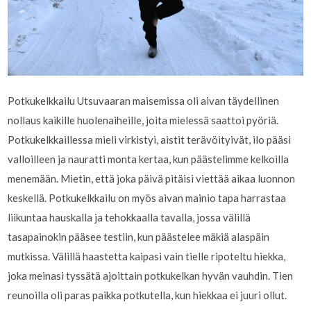
Potkukelkkailu Utsuvaaran maisemissa oli aivan täydellinen
nollaus kaikille huolenaiheille, joita mielessä saattoi pyöriä.
Potkukelkkaillessa mieli virkistyi, aistit terävöityivät, ilo pääsi
valloilleen ja nauratti monta kertaa, kun päästelimme kelkoilla
menemään. Mietin, että joka päivä pitäisi viettää aikaa luonnon
keskellä. Potkukelkkailu on myös aivan mainio tapa harrastaa
liikuntaa hauskalla ja tehokkaalla tavalla, jossa välillä
tasapainokin pääsee testiin, kun päästelee mäkiä alaspäin
mutkissa. Välillä haastetta kaipasi vain tielle ripoteltu hiekka,
joka meinasi tyssätä ajoittain potkukelkan hyvän vauhdin. Tien
reunoilla oli paras paikka potkutella, kun hiekkaa ei juuri ollut.