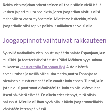
Rakkauden majakan rakentaminen oli tosin silloin vielä isällä
kesken ja pari muuta projektia, joten joogatilan aloitus olisi
mahdollista vasta myöhemmin. Mietimme kuitenkin, missä
joogatilalle olisi sopiva paikka ja millainen se voisi olla.
Joogaopinnot vaihtuivat rakkauteen
Syksyllä matkailukauden loputtua päätin palata Espanjaan, kun
musiikki- ja teatteripiireistä tuttu Päivi Mäkinen pyysi minua
mukaansa
kaasuautolla Euroopan läpi
. Autoin häntä
somejutuissa ja meillä oli hauska matka, mutta Espanjassa
oleminen ei tuntunut enää niin omalta kuin ennen. Tuntui, kuin
jotain olisi puuttunut elämästäni tai kuin en olisi elänyt ihan
itseni näköistä elämää. En oikein edes tiennyt, mitä olisin
halunnut. Minulla oli ihan hyvä olla ja kävin joogatunneillakin
vähintään kerran päivässä.