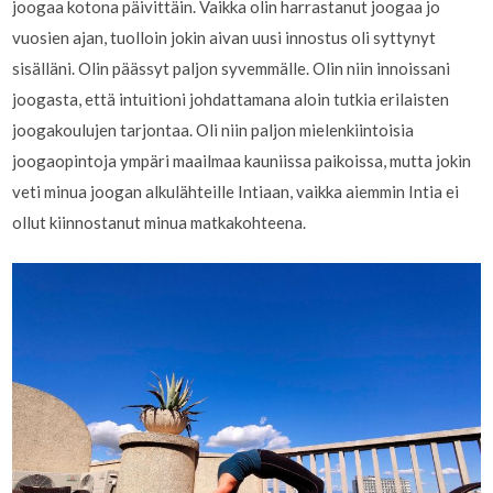
joogaa kotona päivittäin. Vaikka olin harrastanut joogaa jo
vuosien ajan, tuolloin jokin aivan uusi innostus oli syttynyt
sisälläni. Olin päässyt paljon syvemmälle. Olin niin innoissani
joogasta, että intuitioni johdattamana aloin tutkia erilaisten
joogakoulujen tarjontaa. Oli niin paljon mielenkiintoisia
joogaopintoja ympäri maailmaa kauniissa paikoissa, mutta jokin
veti minua joogan alkulähteille Intiaan, vaikka aiemmin Intia ei
ollut kiinnostanut minua matkakohteena.