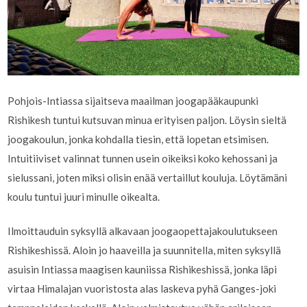
Pohjois-Intiassa sijaitseva maailman joogapääkaupunki
Rishikesh tuntui kutsuvan minua erityisen paljon. Löysin sieltä
joogakoulun, jonka kohdalla tiesin, että lopetan etsimisen.
Intuitiiviset valinnat tunnen usein oikeiksi koko kehossani ja
sielussani, joten miksi olisin enää vertaillut kouluja. Löytämäni
koulu tuntui juuri minulle oikealta.
Ilmoittauduin syksyllä alkavaan joogaopettajakoulutukseen
Rishikeshissä. Aloin jo haaveilla ja suunnitella, miten syksyllä
asuisin Intiassa maagisen kauniissa Rishikeshissä, jonka läpi
virtaa Himalajan vuoristosta alas laskeva pyhä Ganges-joki