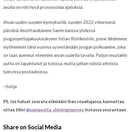
avulla on niin hyvä prosessoida ajatuksia.
Aivan uuden vuoden kynnyksellä, vuoden 2022 viimeisenä
päivänä ilmoittauduimme Samin kanssa yhdessä
joogaopettajakoulutukseen Intian Rishikeshiin, jonne lähdemme
myöhemmin tänä vuonna syventämään joogan polkuamme, joka
on taas auennut eteemme aivan uudella tavalla. Paljon muutakin
uutta on tapahtunut ja tulossa, mutta jatkan näistä aiheista
tulevissa postauksissa.
~Sonja
PS. Jos haluat seurata elämääni ihan reaaliajassa, kannattaa
ottaa tilini
@sonjaevita_shiningjourney
Instassa seurantaan.
Share on Social Media