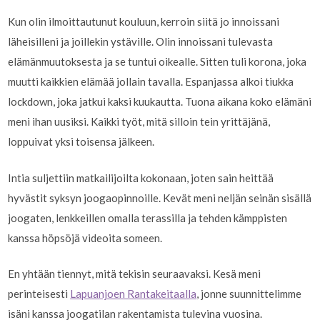
Kun olin ilmoittautunut kouluun, kerroin siitä jo innoissani
läheisilleni ja joillekin ystäville. Olin innoissani tulevasta
elämänmuutoksesta ja se tuntui oikealle. Sitten tuli korona, joka
muutti kaikkien elämää jollain tavalla. Espanjassa alkoi tiukka
lockdown, joka jatkui kaksi kuukautta. Tuona aikana koko elämäni
meni ihan uusiksi. Kaikki työt, mitä silloin tein yrittäjänä,
loppuivat yksi toisensa jälkeen.
Intia suljettiin matkailijoilta kokonaan, joten sain heittää
hyvästit syksyn joogaopinnoille. Kevät meni neljän seinän sisällä
joogaten, lenkkeillen omalla terassilla ja tehden kämppisten
kanssa höpsöjä videoita someen.
En yhtään tiennyt, mitä tekisin seuraavaksi. Kesä meni
perinteisesti
Lapuanjoen Rantakeitaalla
, jonne suunnittelimme
isäni kanssa joogatilan rakentamista tulevina vuosina.