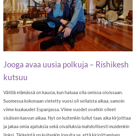
Jooga avaa uusia polkuja – Rishikesh
kutsuu
Välillä elämässä on kausia, kun haluaa olla omissa oloissaan.
Suomessa kokonaan vietetty vuosi oli sellaista aikaa, samoin
viime kuukaudet Espanjassa. Viime vuodet ovatkin olleet
sisäisen kasvun aikaa. Nyt on kuitenkin tullut taas aika kirjoittaa
ja jakaa omia ajatuksia sekä oivalluksia mahdollisesti muidenkin
iloksi. Tärkeintä on kuitenkin lopulta se, että kirjoittamisen