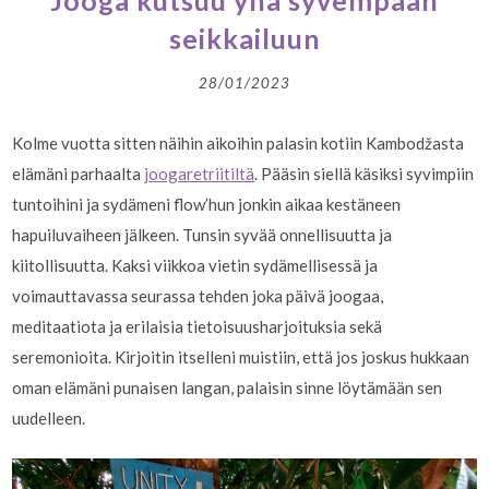
Jooga kutsuu yhä syvempään
seikkailuun
28/01/2023
Kolme vuotta sitten näihin aikoihin palasin kotiin Kambodžasta
elämäni parhaalta
joogaretriitiltä
. Pääsin siellä käsiksi syvimpiin
tuntoihini ja sydämeni flow’hun jonkin aikaa kestäneen
hapuiluvaiheen jälkeen. Tunsin syvää onnellisuutta ja
kiitollisuutta. Kaksi viikkoa vietin sydämellisessä ja
voimauttavassa seurassa tehden joka päivä joogaa,
meditaatiota ja erilaisia tietoisuusharjoituksia sekä
seremonioita. Kirjoitin itselleni muistiin, että jos joskus hukkaan
oman elämäni punaisen langan, palaisin sinne löytämään sen
uudelleen.