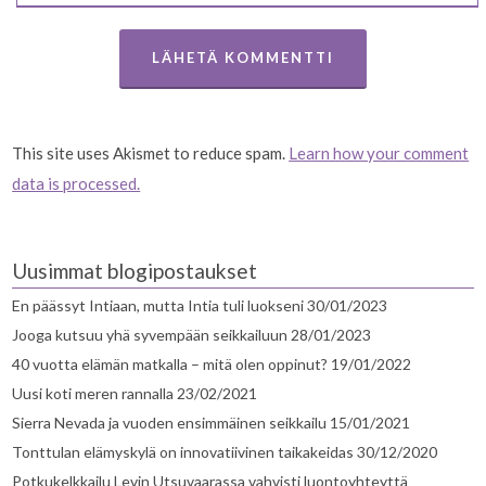
This site uses Akismet to reduce spam.
Learn how your comment
data is processed.
Uusimmat blogipostaukset
En päässyt Intiaan, mutta Intia tuli luokseni
30/01/2023
Jooga kutsuu yhä syvempään seikkailuun
28/01/2023
40 vuotta elämän matkalla – mitä olen oppinut?
19/01/2022
Uusi koti meren rannalla
23/02/2021
Sierra Nevada ja vuoden ensimmäinen seikkailu
15/01/2021
Tonttulan elämyskylä on innovatiivinen taikakeidas
30/12/2020
Potkukelkkailu Levin Utsuvaarassa vahvisti luontoyhteyttä