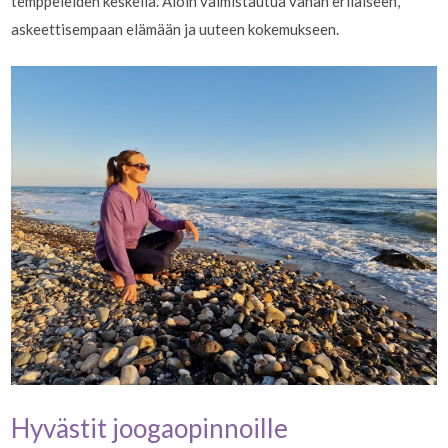
temppeleiden keskellä. Aloin valmistautua vähän erilaiseen,
askeettisempaan elämään ja uuteen kokemukseen.
Hyvästit joogaopinnoille