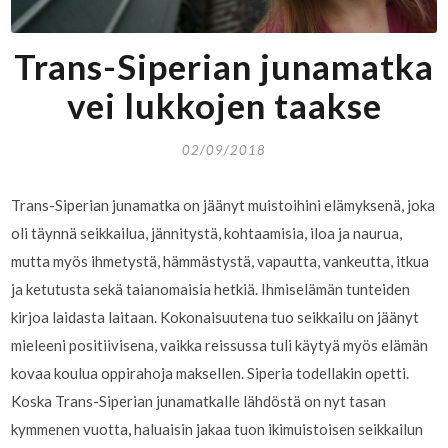
Trans-Siperian junamatka
vei lukkojen taakse
02/09/2018
Trans-Siperian junamatka on jäänyt muistoihini elämyksenä, joka
oli täynnä seikkailua, jännitystä, kohtaamisia, iloa ja naurua,
mutta myös ihmetystä, hämmästystä, vapautta, vankeutta, itkua
ja ketutusta sekä taianomaisia hetkiä. Ihmiselämän tunteiden
kirjoa laidasta laitaan. Kokonaisuutena tuo seikkailu on jäänyt
mieleeni positiivisena, vaikka reissussa tuli käytyä myös elämän
kovaa koulua oppirahoja maksellen. Siperia todellakin opetti.
Koska Trans-Siperian junamatkalle lähdöstä on nyt tasan
kymmenen vuotta, haluaisin jakaa tuon ikimuistoisen seikkailun