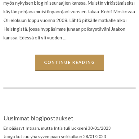
myös nykyisen blogini seuraajien kanssa. Muistin virkistämiseksi
käytän pohjana muistiinpanojani vuosien takaa. Kohti Moskovaa
Oli elokuun loppu vuonna 2008. Lähtö pitkälle matkalle alkoi
Helsingistä, jossa hyppäsimme junaan poikaystäväni Jaakon
kanssa. Edessä oli yli vuoden …
CONTINUE READING
Uusimmat blogipostaukset
En päässyt Intiaan, mutta Intia tuli luokseni
30/01/2023
Jooga kutsuu yhä syvempään seikkailuun
28/01/2023