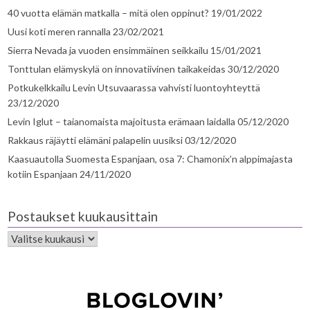
40 vuotta elämän matkalla – mitä olen oppinut?
19/01/2022
Uusi koti meren rannalla
23/02/2021
Sierra Nevada ja vuoden ensimmäinen seikkailu
15/01/2021
Tonttulan elämyskylä on innovatiivinen taikakeidas
30/12/2020
Potkukelkkailu Levin Utsuvaarassa vahvisti luontoyhteyttä
23/12/2020
Levin Iglut – taianomaista majoitusta erämaan laidalla
05/12/2020
Rakkaus räjäytti elämäni palapelin uusiksi
03/12/2020
Kaasuautolla Suomesta Espanjaan, osa 7: Chamonix’n alppimajasta
kotiin Espanjaan
24/11/2020
Postaukset kuukausittain