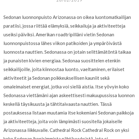
28/02/2019
Sedonan luonnonpuisto Arizonassa on oikea luontomatkailijan
paratiisi, jossa riittää elämyksiä, seikkailuja ja aktiviteetteja
useiksi päiviksi. Amerikan roadtripilläni vietin Sedonan
luonnonpuistossa lähes viikon patikoiden ja ympäröivästä
luonnosta nauttien. Sedonassa on jotain selittämätöntä taikaa
ja punaisten kivien energiaa. Sedonaa suosittelen etenkin
seikkailijoille, joita kiinnostaa luonto, vaeltaminen, erilaiset
aktiviteetit ja Sedonan poikkeuksellisen kauniit sekä
omaleimaiset energiat, jotka voi siellä aistia. Itse yövyin koko
Sedonassa viettämäni ajan askeettisesti makuupussissa luonnon
keskellä täysikuusta ja tähtitaivaasta nauttien. Tässä
postauksessa listaan muutamia itse kokemiani Sedonan paikkoja
ja aktiviteetteja, joita voin lämpimästi suositella jokaiselle
Arizonassa liikkuvalle. Cathedral Rock Cathedral Rock on yksi
koko Sedonan ikonisimmista nähtävyyksistä, jota ei …