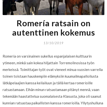
Romería ratsain on
autenttinen kokemus
13/10/2019
Romería on varsinainen sukellus espanjalaisen kulttuurin
ytimeen, minkä sain kokea hiljattain Torremolinosissa työn
merkeissä. Toimittajan työt ovat vieneet minua vuosien varrella
toinen toistaan hauskempiin elämyksiin kuumailmapalloilusta
lätkäpelaajien kanssa keilailuun ja tällä kertaa romeríoille
ratsastamaan. Eihän minun ratsastamaan pitänyt mennä, vaan
tekemään haastattelua suomalaisesta Klasusta, joka oli saanut
kunnian ratsastaa paikallisten kanssa romeríoilla. Yllytyshulluna