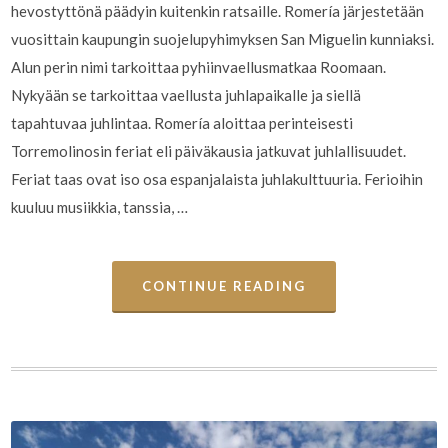
hevostyttönä päädyin kuitenkin ratsaille. Romería järjestetään
vuosittain kaupungin suojelupyhimyksen San Miguelin kunniaksi.
Alun perin nimi tarkoittaa pyhiinvaellusmatkaa Roomaan.
Nykyään se tarkoittaa vaellusta juhlapaikalle ja siellä
tapahtuvaa juhlintaa. Romería aloittaa perinteisesti
Torremolinosin feriat eli päiväkausia jatkuvat juhlallisuudet.
Feriat taas ovat iso osa espanjalaista juhlakulttuuria. Ferioihin
kuuluu musiikkia, tanssia, …
CONTINUE READING