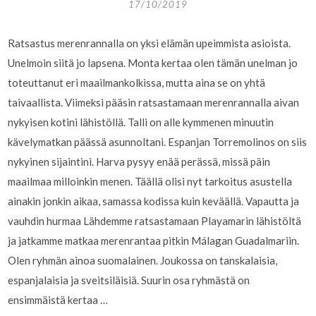
17/10/2019
Ratsastus merenrannalla on yksi elämän upeimmista asioista.
Unelmoin siitä jo lapsena. Monta kertaa olen tämän unelman jo
toteuttanut eri maailmankolkissa, mutta aina se on yhtä
taivaallista. Viimeksi pääsin ratsastamaan merenrannalla aivan
nykyisen kotini lähistöllä. Talli on alle kymmenen minuutin
kävelymatkan päässä asunnoltani. Espanjan Torremolinos on siis
nykyinen sijaintini. Harva pysyy enää perässä, missä päin
maailmaa milloinkin menen. Täällä olisi nyt tarkoitus asustella
ainakin jonkin aikaa, samassa kodissa kuin keväällä. Vapautta ja
vauhdin hurmaa Lähdemme ratsastamaan Playamarin lähistöltä
ja jatkamme matkaa merenrantaa pitkin Málagan Guadalmariin.
Olen ryhmän ainoa suomalainen. Joukossa on tanskalaisia,
espanjalaisia ja sveitsiläisiä. Suurin osa ryhmästä on
ensimmäistä kertaa …