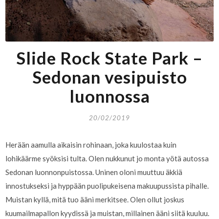
Slide Rock State Park –
Sedonan vesipuisto
luonnossa
20/02/2019
Herään aamulla aikaisin rohinaan, joka kuulostaa kuin
lohikäärme syöksisi tulta. Olen nukkunut jo monta yötä autossa
Sedonan luonnonpuistossa. Uninen oloni muuttuu äkkiä
innostukseksi ja hyppään puolipukeisena makuupussista pihalle.
Muistan kyllä, mitä tuo ääni merkitsee. Olen ollut joskus
kuumailmapallon kyydissä ja muistan, millainen ääni siitä kuuluu.