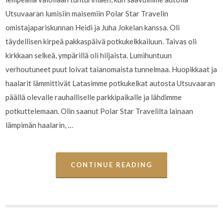
Utsuvaaran lumisiin maisemiin Polar Star Travelin
omistajapariskunnan Heidi ja Juha Jokelan kanssa. Oli
täydellisen kirpeä pakkaspäivä potkukelkkailuun. Taivas oli
kirkkaan selkeä, ympärillä oli hiljaista. Lumihuntuun
verhoutuneet puut loivat taianomaista tunnelmaa. Huopikkaat ja
haalarit lämmittivät Latasimme potkukelkat autosta Utsuvaaran
päällä olevalle rauhalliselle parkkipaikalle ja lähdimme
potkuttelemaan. Olin saanut Polar Star Travelilta lainaan
lämpimän haalarin, …
CONTINUE READING