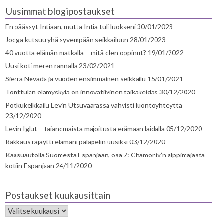
Uusimmat blogipostaukset
En päässyt Intiaan, mutta Intia tuli luokseni
30/01/2023
Jooga kutsuu yhä syvempään seikkailuun
28/01/2023
40 vuotta elämän matkalla – mitä olen oppinut?
19/01/2022
Uusi koti meren rannalla
23/02/2021
Sierra Nevada ja vuoden ensimmäinen seikkailu
15/01/2021
Tonttulan elämyskylä on innovatiivinen taikakeidas
30/12/2020
Potkukelkkailu Levin Utsuvaarassa vahvisti luontoyhteyttä
23/12/2020
Levin Iglut – taianomaista majoitusta erämaan laidalla
05/12/2020
Rakkaus räjäytti elämäni palapelin uusiksi
03/12/2020
Kaasuautolla Suomesta Espanjaan, osa 7: Chamonix’n alppimajasta
kotiin Espanjaan
24/11/2020
Postaukset kuukausittain