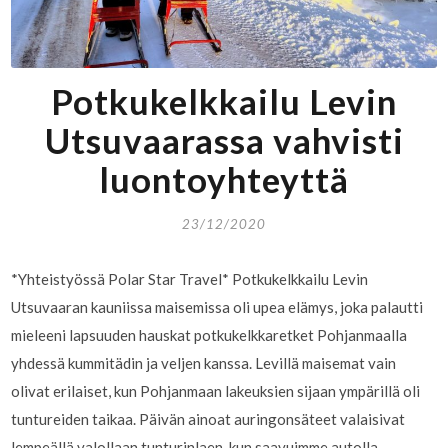
Potkukelkkailu Levin
Utsuvaarassa vahvisti
luontoyhteyttä
23/12/2020
*Yhteistyössä Polar Star Travel* Potkukelkkailu Levin
Utsuvaaran kauniissa maisemissa oli upea elämys, joka palautti
mieleeni lapsuuden hauskat potkukelkkaretket Pohjanmaalla
yhdessä kummitädin ja veljen kanssa. Levillä maisemat vain
olivat erilaiset, kun Pohjanmaan lakeuksien sijaan ympärillä oli
tuntureiden taikaa. Päivän ainoat auringonsäteet valaisivat
lempeällä valollaan tunturinlaen, kun saavuimme autolla