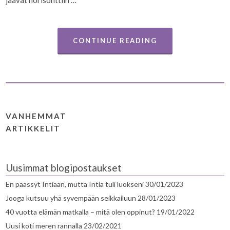
jäävät horisonttiin …
CONTINUE READING
VANHEMMAT
ARTIKKELIT
Uusimmat blogipostaukset
En päässyt Intiaan, mutta Intia tuli luokseni
30/01/2023
Jooga kutsuu yhä syvempään seikkailuun
28/01/2023
40 vuotta elämän matkalla – mitä olen oppinut?
19/01/2022
Uusi koti meren rannalla
23/02/2021