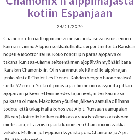
Chamonix’n alppimajasta
kotiin Espanjaan
24/11/2020
Chamonix oli roadtrippimme viimeisin huikaiseva osuus, ennen
kuin siirryimme Alppien seikkailullisilta serpentiiniteiltä Ranskan
nopeille moottoriteille. Koko roadtripin paras ajopäivä oli
takana, kun saavuimme seitsemännen ajopäivän myöhäisiltana
Ranskan Chamonixiin. Olin varannut sieltä meille alppimajan,
jonka nimi oli Chalet Les Frenes. Kahden hengen huone maksoi
siellä 52 euroa. Yöllä oli pimeää ja olimme niin väsyneitä pitkän
ajopäivän jälkeen, ettemme edes tajunneet, miten kauniissa
paikassa olimme. Makoisten yöunien jälkeen aamulla oli ihana
todeta, että takapihalla kohosivat Alpit. Runsaan aamupalan
jälkeen jaloittelin hetken raikkaassa vuoristoilmassa toivoen
mielessäni, että voisin jäädä kauniiseen Chamonixiin vaikka
viikoksi. Melkein jo hyppäsin kyydistä pois. Chamonix ja Alpit