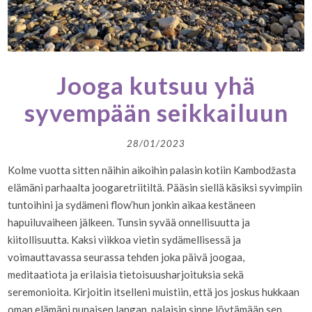
Jooga kutsuu yhä
syvempään seikkailuun
28/01/2023
Kolme vuotta sitten näihin aikoihin palasin kotiin Kambodžasta
elämäni parhaalta joogaretriitiltä. Pääsin siellä käsiksi syvimpiin
tuntoihini ja sydämeni flow’hun jonkin aikaa kestäneen
hapuiluvaiheen jälkeen. Tunsin syvää onnellisuutta ja
kiitollisuutta. Kaksi viikkoa vietin sydämellisessä ja
voimauttavassa seurassa tehden joka päivä joogaa,
meditaatiota ja erilaisia tietoisuusharjoituksia sekä
seremonioita. Kirjoitin itselleni muistiin, että jos joskus hukkaan
oman elämäni punaisen langan, palaisin sinne löytämään sen