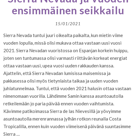
ensimmäinen seikkailu
15/01/2021
Sierra Nevada tuntui juuri oikealta paikalta, kun mietin viime
vuoden lopulla, missä olisi mukava ottaa vastaan uusi vuosi
2021. Sierra Nevadan vuoristossa on Espanjan korkein huippu,
joten sen tuntumassa olisi varmasti riittävän korkeat energiat
ottaa vastaan uusi, upea vuosi uuden rakkauden kanssa.
Ajattelin, että Sierra Nevadan lumisissa maisemissa ja
pakkasessa olisi myös tietynlaista taikaa ja uuden vuoden
juhlatunnelmaa. Tuntui, että vuoden 2021 halusin ottaa vastaan
nimenomaan vuorilla. Lähdimme Samin kanssa asuntoautolla
retkeilemään jo paria päivää ennen vuoden vaihtumista.
Kävimme patikoimassa Sierra de las Nievesillä ja yövyimme
asuntoautolla merenrannassa jylhän rotkon reunalla Costa
Tropicalilla, ennen kuin vuoden viimeisenä päivänä suuntasimme
Sierra …