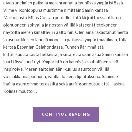
aivan unelmien paikalla merenrannalla kauniissa ympäristössä.
Viime viikonloppuna muutimme nimittäin Samin kanssa
Marbellasta Mijas Costan puolelle. Tätä kirjoittaessani istun
olohuoneen sohvalla ja nostan välillä katseeni tietokoneen
näytöltä meren kimaltaviin aaltoihin. Olen aina rakastanut merta
ja asunutkin sen lähellä monessa paikassa ympäri maailmaa, tällä
kertaa Espanjan Calahondassa. Tunnen äärimmäistä
kiitollisuutta tästä hetkestä ja siitä, että saan asua Samin kanssa
juuri tässä juuri nyt. Ympäristö on kaunis ja rauhallinen sekä
inspiroiva. Meren aaltojen ääni kuuluu asuntoon välillä
voimakkaana pauhuna, välillä iloisena liplatuksena. Saamme
ihailla asuntomme terassilta sekä auringonnousua että -laskua.
Kolmas muutto …
CONTINUE READING