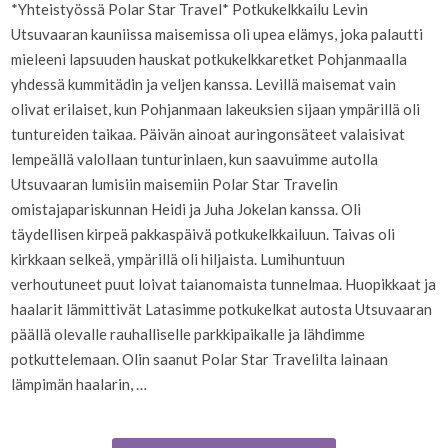
*Yhteistyössä Polar Star Travel* Potkukelkkailu Levin
Utsuvaaran kauniissa maisemissa oli upea elämys, joka palautti
mieleeni lapsuuden hauskat potkukelkkaretket Pohjanmaalla
yhdessä kummitädin ja veljen kanssa. Levillä maisemat vain
olivat erilaiset, kun Pohjanmaan lakeuksien sijaan ympärillä oli
tuntureiden taikaa. Päivän ainoat auringonsäteet valaisivat
lempeällä valollaan tunturinlaen, kun saavuimme autolla
Utsuvaaran lumisiin maisemiin Polar Star Travelin
omistajapariskunnan Heidi ja Juha Jokelan kanssa. Oli
täydellisen kirpeä pakkaspäivä potkukelkkailuun. Taivas oli
kirkkaan selkeä, ympärillä oli hiljaista. Lumihuntuun
verhoutuneet puut loivat taianomaista tunnelmaa. Huopikkaat ja
haalarit lämmittivät Latasimme potkukelkat autosta Utsuvaaran
päällä olevalle rauhalliselle parkkipaikalle ja lähdimme
potkuttelemaan. Olin saanut Polar Star Travelilta lainaan
lämpimän haalarin, …