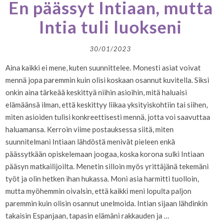
En päässyt Intiaan, mutta
Intia tuli luokseni
30/01/2023
Aina kaikki ei mene, kuten suunnittelee. Monesti asiat voivat
mennä jopa paremmin kuin olisi koskaan osannut kuvitella. Siksi
onkin aina tärkeää keskittyä niihin asioihin, mitä haluaisi
elämäänsä ilman, että keskittyy liikaa yksityiskohtiin tai siihen,
miten asioiden tulisi konkreettisesti mennä, jotta voi saavuttaa
haluamansa. Kerroin viime postauksessa siitä, miten
suunnitelmani Intiaan lähdöstä menivät pieleen enkä
päässytkään opiskelemaan joogaa, koska korona sulki Intiaan
pääsyn matkailijoilta. Menetin silloin myös yrittäjänä tekemäni
työt ja olin hetken ihan hukassa. Moni asia harmitti tuolloin,
mutta myöhemmin oivalsin, että kaikki meni lopulta paljon
paremmin kuin olisin osannut unelmoida. Intian sijaan lähdinkin
takaisin Espanjaan, tapasin elämäni rakkauden ja …