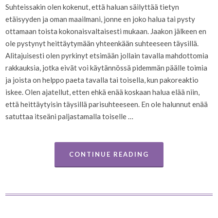
Suhteissakin olen kokenut, että haluan säilyttää tietyn
etäisyyden ja oman maailmani, jonne en joko halua tai pysty
ottamaan toista kokonaisvaltaisesti mukaan. Jaakon jälkeen en
ole pystynyt heittäytymään yhteenkään suhteeseen täysillä.
Alitajuisesti olen pyrkinyt etsimään jollain tavalla mahdottomia
rakkauksia, jotka eivät voi käytännössä pidemmän päälle toimia
ja joista on helppo paeta tavalla tai toisella, kun pakoreaktio
iskee. Olen ajatellut, etten ehkä enää koskaan halua elää niin,
että heittäytyisin täysillä parisuhteeseen. En ole halunnut enää
satuttaa itseäni paljastamalla toiselle …
CONTINUE READING