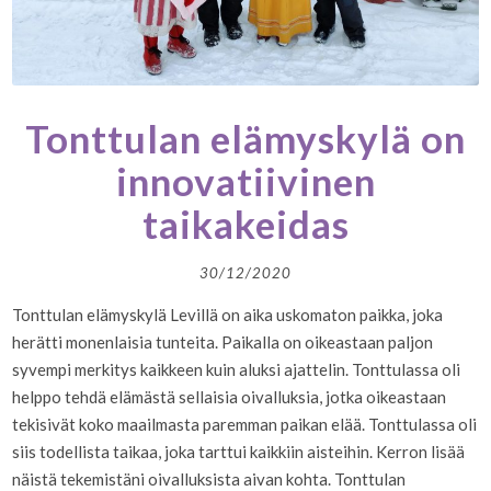
Tonttulan elämyskylä on
innovatiivinen
taikakeidas
30/12/2020
Tonttulan elämyskylä Levillä on aika uskomaton paikka, joka
herätti monenlaisia tunteita. Paikalla on oikeastaan paljon
syvempi merkitys kaikkeen kuin aluksi ajattelin. Tonttulassa oli
helppo tehdä elämästä sellaisia oivalluksia, jotka oikeastaan
tekisivät koko maailmasta paremman paikan elää. Tonttulassa oli
siis todellista taikaa, joka tarttui kaikkiin aisteihin. Kerron lisää
näistä tekemistäni oivalluksista aivan kohta. Tonttulan