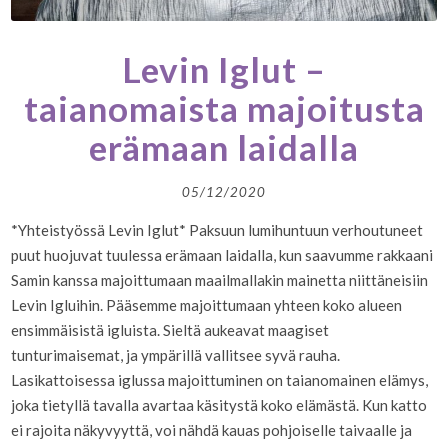
Levin Iglut –
taianomaista majoitusta
erämaan laidalla
05/12/2020
*Yhteistyössä Levin Iglut* Paksuun lumihuntuun verhoutuneet
puut huojuvat tuulessa erämaan laidalla, kun saavumme rakkaani
Samin kanssa majoittumaan maailmallakin mainetta niittäneisiin
Levin Igluihin. Pääsemme majoittumaan yhteen koko alueen
ensimmäisistä igluista. Sieltä aukeavat maagiset
tunturimaisemat, ja ympärillä vallitsee syvä rauha.
Lasikattoisessa iglussa majoittuminen on taianomainen elämys,
joka tietyllä tavalla avartaa käsitystä koko elämästä. Kun katto
ei rajoita näkyvyyttä, voi nähdä kauas pohjoiselle taivaalle ja