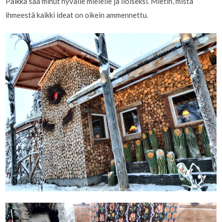
Paikka saa minut hyvälle mielelle ja iloiseksi. Mietin, mistä
ihmeestä kaikki ideat on oikein ammennettu.