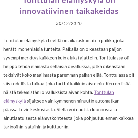
Tonttulan elämyskylä on
innovatiivinen taikakeidas
30/12/2020
Tonttulan elämyskylä Levillä on aika uskomaton paikka, joka
herätti monenlaisia tunteita. Paikalla on oikeastaan paljon
syvempi merkitys kaikkeen kuin aluksi ajattelin. Tonttulassa oli
helppo tehdä elämästä sellaisia oivalluksia, jotka oikeastaan
tekisivät koko maailmasta paremman paikan elää. Tonttulassa oli
siis todellista taikaa, joka tarttui kaikkiin aisteihin. Kerron lisää
näistä tekemistäni oivalluksista aivan kohta.
Tonttulan
elämyskylä
sijaitsee vain kymmenen minuutin automatkan
päässä Levin keskustasta. Siellä voi nauttia luonnosta ja
ainutlaatuisesta elämyskohteesta, joka pohjautuu ennen kaikkea
tarinoihin, satuihin ja kulttuuriin.