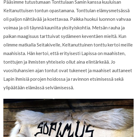
Pääsimme tutustumaan Tonttulaan Samin kanssa kuuluisan
Keltanuttuisen tontun opastamana. Tonttulan elämysmetsässä
oli paljon nähtävää ja koettavaa. Paikka huokui luonnon vahvaa
voimaa ja oli täynnä kauniita yksityiskohtia. Metsän rauha ja
paikan maagisuus tarttuivat sydämeen keventäen mieltä. Kun
olimme matkalla Seitakivelle, Keltanuttuinen tonttu kertoi meille
maahisista. Hän kertoi, että erityisesti Lapissa on maahisten,
tonttujen ja ihmisten yhteiselo ollut aina elintärkeää. Jo
vuosituhansien ajan tontut ovat tukeneet ja maahiset auttaneet
Lapin ihmisiä porojen hoidossa ja ravinnon etsimisessä sekä
ylipäätään elämässä selviämisessä.