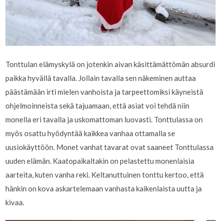
Tonttulan elämyskylä on jotenkin aivan käsittämättömän absurdi
paikka hyvällä tavalla. Jollain tavalla sen näkeminen auttaa
päästämään irti mielen vanhoista ja tarpeettomiksi käyneistä
ohjelmoinneista sekä tajuamaan, että asiat voi tehdä niin
monella eri tavalla ja uskomattoman luovasti. Tonttulassa on
myös osattu hyödyntää kaikkea vanhaa ottamalla se
uusiokäyttöön. Monet vanhat tavarat ovat saaneet Tonttulassa
uuden elämän. Kaatopaikaltakin on pelastettu monenlaisia
aarteita, kuten vanha reki. Keltanuttuinen tonttu kertoo, että
hänkin on kova askartelemaan vanhasta kaikenlaista uutta ja
kivaa.