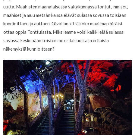
uutta. Maahisten maanalaisessa valtakunnassa tontut, ihmiset,
maahiset ja muu metsän kansa elävät sulassa sovussa toisiaan
kunnioittaen ja auttaen. Oivallan, että koko maailman pitäisi
ottaa oppia Tonttulasta. Miksi emme voisi kaikki elää sulassa
sovussa keskenään toistemme erilaisuutta ja erilaisia
näkemyksiä kunnioittaen?