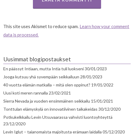
This site uses Akismet to reduce spam.
Learn how your comment
data is processed.
Uusimmat blogipostaukset
En päässyt Intiaan, mutta Intia tuli luokseni
30/01/2023
Jooga kutsuu yhä syvempään seikkailuun
28/01/2023
40 vuotta elämän matkalla – mitä olen oppinut?
19/01/2022
Uusi koti meren rannalla
23/02/2021
Sierra Nevada ja vuoden ensimmäinen seikkailu
15/01/2021
Tonttulan elämyskylä on innovatiivinen taikakeidas
30/12/2020
Potkukelkkailu Levin Utsuvaarassa vahvisti luontoyhteyttä
23/12/2020
Levin Iglut – taianomaista majoitusta erämaan laidalla
05/12/2020