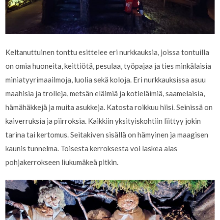
Keltanuttuinen tonttu esittelee eri nurkkauksia, joissa tontuilla
on omia huoneita, keittiötä, pesulaa, työpajaa ja ties minkälaisia
miniatyyrimaailmoja, luolia sekä koloja. Eri nurkkauksissa asuu
maahisia ja trolleja, metsän eläimiä ja kotieläimiä, saamelaisia,
hämähäkkejä ja muita asukkeja. Katosta roikkuu hiisi. Seinissä on
kaiverruksia ja piirroksia. Kaikkiin yksityiskohtiin liittyy jokin
tarina tai kertomus. Seitakiven sisällä on hämyinen ja maagisen
kaunis tunnelma. Toisesta kerroksesta voi laskea alas
pohjakerrokseen liukumäkeä pitkin.