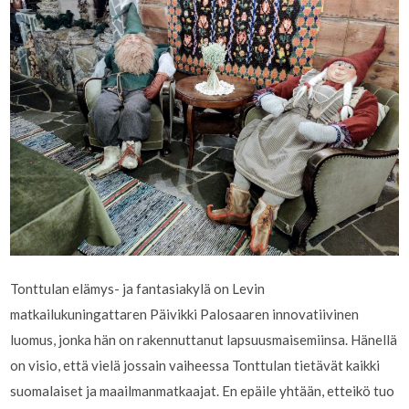
Tonttulan elämys- ja fantasiakylä on Levin
matkailukuningattaren Päivikki Palosaaren innovatiivinen
luomus, jonka hän on rakennuttanut lapsuusmaisemiinsa. Hänellä
on visio, että vielä jossain vaiheessa Tonttulan tietävät kaikki
suomalaiset ja maailmanmatkaajat. En epäile yhtään, etteikö tuo