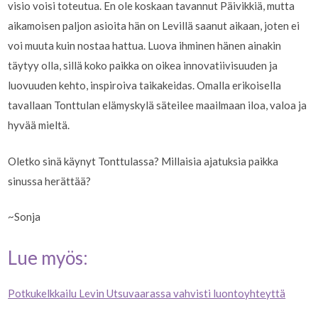
visio voisi toteutua. En ole koskaan tavannut Päivikkiä, mutta
aikamoisen paljon asioita hän on Levillä saanut aikaan, joten ei
voi muuta kuin nostaa hattua. Luova ihminen hänen ainakin
täytyy olla, sillä koko paikka on oikea innovatiivisuuden ja
luovuuden kehto, inspiroiva taikakeidas. Omalla erikoisella
tavallaan Tonttulan elämyskylä säteilee maailmaan iloa, valoa ja
hyvää mieltä.
Oletko sinä käynyt Tonttulassa? Millaisia ajatuksia paikka
sinussa herättää?
~Sonja
Lue myös:
Potkukelkkailu Levin Utsuvaarassa vahvisti luontoyhteyttä