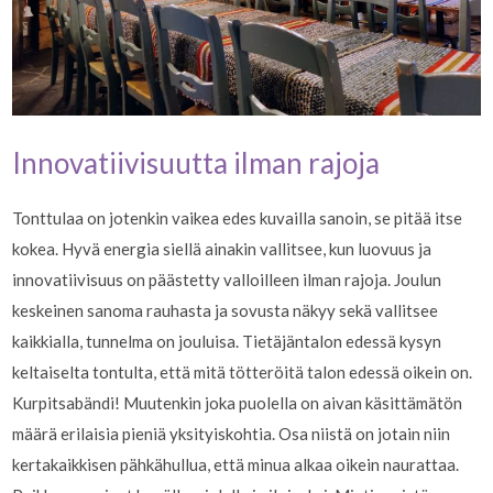
Innovatiivisuutta ilman rajoja
Tonttulaa on jotenkin vaikea edes kuvailla sanoin, se pitää itse
kokea. Hyvä energia siellä ainakin vallitsee, kun luovuus ja
innovatiivisuus on päästetty valloilleen ilman rajoja. Joulun
keskeinen sanoma rauhasta ja sovusta näkyy sekä vallitsee
kaikkialla, tunnelma on jouluisa. Tietäjäntalon edessä kysyn
keltaiselta tontulta, että mitä tötteröitä talon edessä oikein on.
Kurpitsabändi! Muutenkin joka puolella on aivan käsittämätön
määrä erilaisia pieniä yksityiskohtia. Osa niistä on jotain niin
kertakaikkisen pähkähullua, että minua alkaa oikein naurattaa.