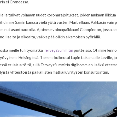
rin el Grandessa.
alla tulivat voimaan uudet koronarajoitukset, joiden mukaan liikkua 
ähdimme Samin kanssa vielä yötä vasten Marbellaan. Pakkasin vain pi
an minut asuntoautolla. Ajoimme voimapaikkaani Cabopinoon, jossa 
nnolliselta ja oikealta, vaikka pää olikin aikamoisen pyörällä.
ska meille tuli työmatka
TerveysSummitin
puitteissa. Otimme lennot
yövyimme Helsingissä. Tiemme kulkeutui Lapin taikamaille Leville, jo
essä erilaisia töitä, sillä TerveysSummitin digihommien lisäksi ete
yistä yhteistöistä paikallisten matkailuyritysten konsultointiin.