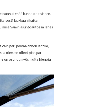
ei saanut enää kunnasta toiseen.
kaisesti laukkuuni kaiken
asuimme Samin asuntoautossa lähes
 vain pari päivää ennen lähtöä,
ssa olemme olleet pian pari
emme on osunut myös muita hienoja