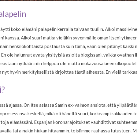
alapelin
äjäytti koko elämäni palapelin kerralla taivaan tuuliin. Alkoi massiiv
eni kanssa. Alkoi suuri matka vieläkin syvemmälle oman itseni ytimeen.
 näin henkilökohtaista postausta kuin tämä, vaan olen pitänyt kaikki m
a. En ole halunnut avata yksityisiä asioita blogissani, vaikka ovathan 
ikeastaan nytkään niin helppoa ole, mutta mukavuusalueen ulkopuolel
nyt hyvin merkityksellistä kirjoittaa tästä aiheesta. En vielä tarkkaa
i?
yessä ajassa. On itse asiassa Samin ex-vaimon ansiota, että ylipäätä
oprosessinsa keskellä, mikä oli häneltä suuri, korkeampi rakkauden 
irtoja elämässäni. Espanjan koronarajoitukset vauhdittivat suhteemme 
tavalla tai ainakin hiukan hitaammin, toisiimme rauhassa tutustuen. M