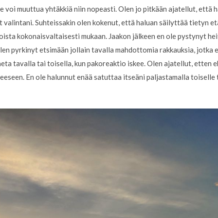
e voi muuttua yhtäkkiä niin nopeasti. Olen jo pitkään ajatellut, että
valintani. Suhteissakin olen kokenut, että haluan säilyttää tietyn e
toista kokonaisvaltaisesti mukaan. Jaakon jälkeen en ole pystynyt 
 olen pyrkinyt etsimään jollain tavalla mahdottomia rakkauksia, jotk
aeta tavalla tai toisella, kun pakoreaktio iskee. Olen ajatellut, etten 
teeseen. En ole halunnut enää satuttaa itseäni paljastamalla toiselle