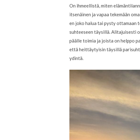
On ihmeellistä, miten elämäntilann
itsenäinen ja vapaa tekemään omat 
en joko halua tai pysty ottamaan 
suhteeseen täysillä. Alitajuisesti
päälle toimia ja joista on helppo p
että heittäytyisin täysillä parisuh
ydintä.