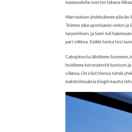
maaseudulla vuorten takana Alhau
Marraskuun yhdeksännen päivän ill
Teimme aika spontaanin vedon ja l
tarpeellisen, ja Sami tuli hakema
pari viikkoa. Kaikki tuntui tosi luo
Cabopinosta lähdimme Suomeen, ko
hoidimme koronatestit kuntoon ja 
viikkoa. On ollut hienoa tehdä yhd
mahdollisuuksia blogin kautta tehd