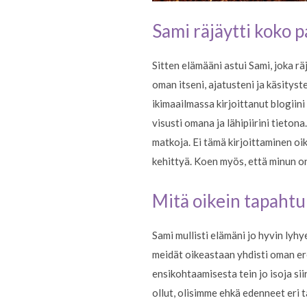
Sami räjäytti koko p
Sitten elämääni astui Sami, joka r
oman itseni, ajatusteni ja käsityst
ikimaailmassa kirjoittanut blogiini
visusti omana ja lähipiirini tieton
matkoja. Ei tämä kirjoittaminen o
kehittyä. Koen myös, että minun on 
Mitä oikein tapahtu
Sami mullisti elämäni jo hyvin lyh
meidät oikeastaan yhdisti oman er
ensikohtaamisesta tein jo isoja si
ollut, olisimme ehkä edenneet eri 