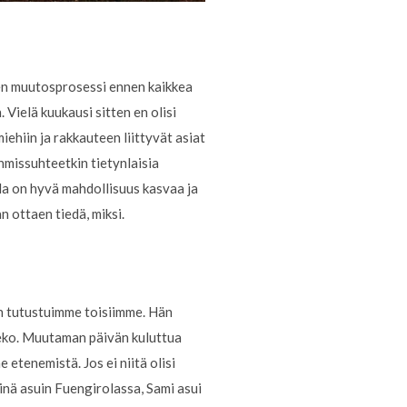
inen muutosprosessi ennen kaikkea
 Vielä kuukausi sitten en olisi
iehiin ja rakkauteen liittyvät asiat
ihmissuhteetkin tietynlaisia
la on hyvä mahdollisuus kasvaa ja
n ottaen tiedä, miksi.
än tutustuimme toisiimme. Hän
teko. Muutaman päivän kuluttua
etenemistä. Jos ei niitä olisi
inä asuin Fuengirolassa, Sami asui