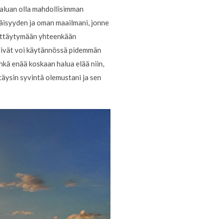
 haluan olla mahdollisimman
täisyyden ja oman maailmani, jonne
heittäytymään yhteenkään
a eivät voi käytännössä pidemmän
ehkä enää koskaan halua elää niin,
 täysin syvintä olemustani ja sen