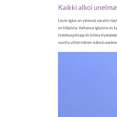
Kaikki alkoi unelma
Levin Iglut on yleensä varattu tä
on hiljaista. Valtaosa igluista on 
toimitusjohtaja Kristiina Kylmälah
vuotta sitten hänen isänsä unelmast