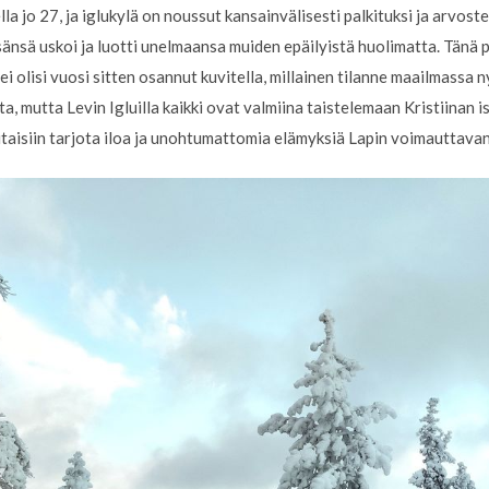
lla jo 27, ja iglukylä on noussut kansainvälisesti palkituksi ja arvost
isänsä uskoi ja luotti unelmaansa muiden epäilyistä huolimatta. Tänä
i olisi vuosi sitten osannut kuvitella, millainen tilanne maailmassa n
a, mutta Levin Igluilla kaikki ovat valmiina taistelemaan Kristiinan 
voitaisiin tarjota iloa ja unohtumattomia elämyksiä Lapin voimauttava