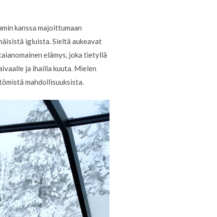
Samin kanssa majoittumaan
sistä igluista. Sieltä aukeavat
taianomainen elämys, joka tietyllä
ivaalle ja ihailla kuuta. Mielen
tömistä mahdollisuuksista.