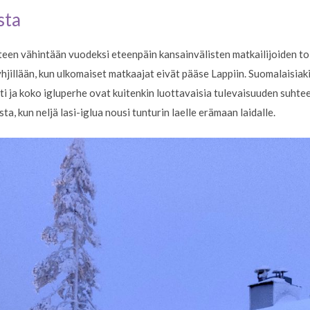
sta
yteen vähintään vuodeksi eteenpäin kansainvälisten matkailijoiden t
tyhjillään, kun ulkomaiset matkaajat eivät pääse Lappiin. Suomalaisiak
ti ja koko igluperhe ovat kuitenkin luottavaisia tulevaisuuden suhteen
a, kun neljä lasi-iglua nousi tunturin laelle erämaan laidalle.