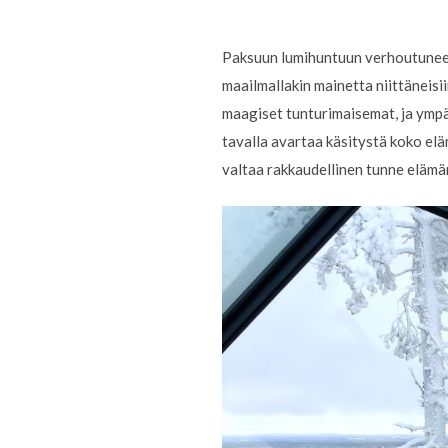
Paksuun lumihuntuun verhoutuneet
maailmallakin mainetta niittäneisi
maagiset tunturimaisemat, ja ympär
tavalla avartaa käsitystä koko eläm
valtaa rakkaudellinen tunne elämä