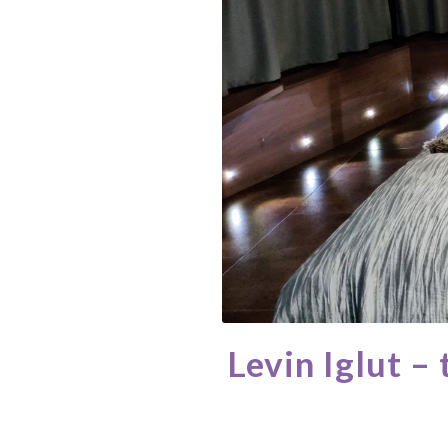
Levin Iglut –