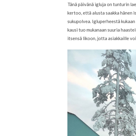
Tänä päivänä igluja on tunturin lae
kertoo, että alusta saakka hänen 
sukupolvea. Igluperheestä kukaan e
kausi tuo mukanaan suuria haasteit
itsensä likoon, jotta asiakkaille 