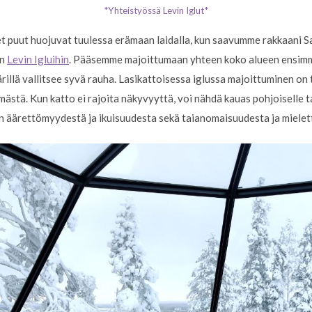
*Yhteistyössä Levin Iglut*
 puut huojuvat tuulessa erämaan laidalla, kun saavumme rakkaani 
in
Levin Igluihin
. Pääsemme majoittumaan yhteen koko alueen ensimmäi
illä vallitsee syvä rauha. Lasikattoisessa iglussa majoittuminen on 
ästä. Kun katto ei rajoita näkyvyyttä, voi nähdä kauas pohjoiselle ta
n äärettömyydestä ja ikuisuudesta sekä taianomaisuudesta ja mielet