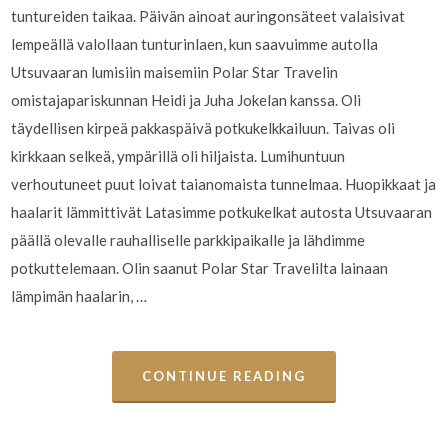
tuntureiden taikaa. Päivän ainoat auringonsäteet valaisivat
lempeällä valollaan tunturinlaen, kun saavuimme autolla
Utsuvaaran lumisiin maisemiin Polar Star Travelin
omistajapariskunnan Heidi ja Juha Jokelan kanssa. Oli
täydellisen kirpeä pakkaspäivä potkukelkkailuun. Taivas oli
kirkkaan selkeä, ympärillä oli hiljaista. Lumihuntuun
verhoutuneet puut loivat taianomaista tunnelmaa. Huopikkaat ja
haalarit lämmittivät Latasimme potkukelkat autosta Utsuvaaran
päällä olevalle rauhalliselle parkkipaikalle ja lähdimme
potkuttelemaan. Olin saanut Polar Star Travelilta lainaan
lämpimän haalarin, …
CONTINUE READING