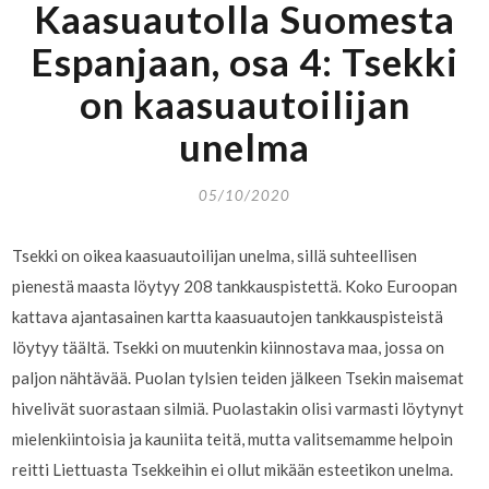
Kaasuautolla Suomesta
Espanjaan, osa 4: Tsekki
on kaasuautoilijan
unelma
05/10/2020
Tsekki on oikea kaasuautoilijan unelma, sillä suhteellisen
pienestä maasta löytyy 208 tankkauspistettä. Koko Euroopan
kattava ajantasainen kartta kaasuautojen tankkauspisteistä
löytyy täältä. Tsekki on muutenkin kiinnostava maa, jossa on
paljon nähtävää. Puolan tylsien teiden jälkeen Tsekin maisemat
hivelivät suorastaan silmiä. Puolastakin olisi varmasti löytynyt
mielenkiintoisia ja kauniita teitä, mutta valitsemamme helpoin
reitti Liettuasta Tsekkeihin ei ollut mikään esteetikon unelma.