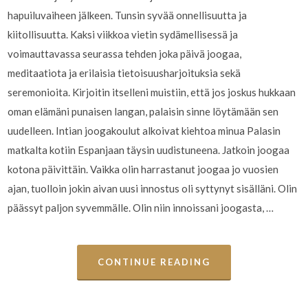
hapuiluvaiheen jälkeen. Tunsin syvää onnellisuutta ja
kiitollisuutta. Kaksi viikkoa vietin sydämellisessä ja
voimauttavassa seurassa tehden joka päivä joogaa,
meditaatiota ja erilaisia tietoisuusharjoituksia sekä
seremonioita. Kirjoitin itselleni muistiin, että jos joskus hukkaan
oman elämäni punaisen langan, palaisin sinne löytämään sen
uudelleen. Intian joogakoulut alkoivat kiehtoa minua Palasin
matkalta kotiin Espanjaan täysin uudistuneena. Jatkoin joogaa
kotona päivittäin. Vaikka olin harrastanut joogaa jo vuosien
ajan, tuolloin jokin aivan uusi innostus oli syttynyt sisälläni. Olin
päässyt paljon syvemmälle. Olin niin innoissani joogasta, …
CONTINUE READING