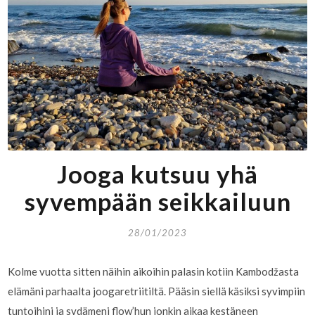
Jooga kutsuu yhä
syvempään seikkailuun
28/01/2023
Kolme vuotta sitten näihin aikoihin palasin kotiin Kambodžasta
elämäni parhaalta joogaretriitiltä. Pääsin siellä käsiksi syvimpiin
tuntoihini ja sydämeni flow’hun jonkin aikaa kestäneen