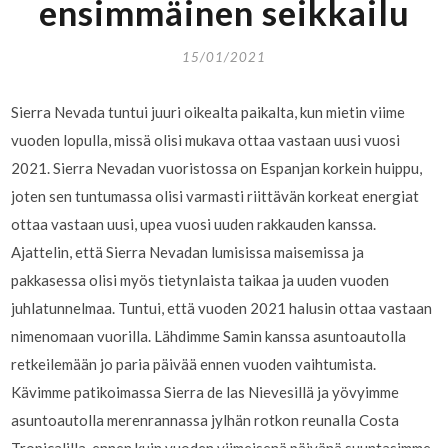
ensimmäinen seikkailu
15/01/2021
Sierra Nevada tuntui juuri oikealta paikalta, kun mietin viime
vuoden lopulla, missä olisi mukava ottaa vastaan uusi vuosi
2021. Sierra Nevadan vuoristossa on Espanjan korkein huippu,
joten sen tuntumassa olisi varmasti riittävän korkeat energiat
ottaa vastaan uusi, upea vuosi uuden rakkauden kanssa.
Ajattelin, että Sierra Nevadan lumisissa maisemissa ja
pakkasessa olisi myös tietynlaista taikaa ja uuden vuoden
juhlatunnelmaa. Tuntui, että vuoden 2021 halusin ottaa vastaan
nimenomaan vuorilla. Lähdimme Samin kanssa asuntoautolla
retkeilemään jo paria päivää ennen vuoden vaihtumista.
Kävimme patikoimassa Sierra de las Nievesillä ja yövyimme
asuntoautolla merenrannassa jylhän rotkon reunalla Costa
Tropicalilla, ennen kuin vuoden viimeisenä päivänä suuntasimme