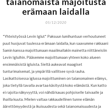
taianomaista majoitusta
erämaan laidalla
05/12/2020
*Yhteistyössä Levin Iglut* Paksuun lumihuntuun verhoutuneet
puut huojuvat tuulessa erämaan laidalla, kun saavumme rakkaani
Samin kanssa majoittumaan maailmallakin mainetta niittäneisiin
Levin Igluihin. Pääsemme majoittumaan yhteen koko alueen
ensimmäisistä igluista. Sieltä aukeavat maagiset
tunturimaisemat, ja ympärillä vallitsee syvä rauha.
Lasikattoisessa iglussa majoittuminen on taianomainen elämys,
joka tietyllä tavalla avartaa käsitystä koko elämästä. Kun katto
ei rajoita näkyvyyttä, voi nähdä kauas pohjoiselle taivaalle ja
ihailla kuuta. Mielen valtaa rakkaudellinen tunne elämän
äärettömyydestä ja ikuisuudesta sekä taianomaisuudesta ja