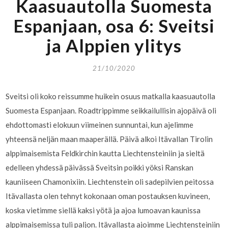
Kaasuautolla Suomesta
Espanjaan, osa 6: Sveitsi
ja Alppien ylitys
21/10/2020
Sveitsi oli koko reissumme huikein osuus matkalla kaasuautolla
Suomesta Espanjaan. Roadtrippimme seikkailullisin ajopäivä oli
ehdottomasti elokuun viimeinen sunnuntai, kun ajelimme
yhteensä neljän maan maaperällä. Päivä alkoi Itävallan Tirolin
alppimaisemista Feldkirchin kautta Liechtensteiniin ja sieltä
edelleen yhdessä päivässä Sveitsin poikki yöksi Ranskan
kauniiseen Chamonixiin. Liechtenstein oli sadepilvien peitossa
Itävallasta olen tehnyt kokonaan oman postauksen kuvineen,
koska vietimme siellä kaksi yötä ja ajoa lumoavan kaunissa
alppimaisemissa tuli paljon. Itävallasta ajoimme Liechtensteiniin