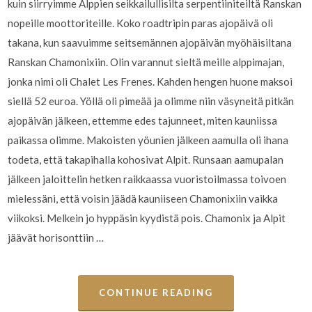
kuin siirryimme Alppien seikkailullisilta serpentiiniteiltä Ranskan
nopeille moottoriteille. Koko roadtripin paras ajopäivä oli
takana, kun saavuimme seitsemännen ajopäivän myöhäisiltana
Ranskan Chamonixiin. Olin varannut sieltä meille alppimajan,
jonka nimi oli Chalet Les Frenes. Kahden hengen huone maksoi
siellä 52 euroa. Yöllä oli pimeää ja olimme niin väsyneitä pitkän
ajopäivän jälkeen, ettemme edes tajunneet, miten kauniissa
paikassa olimme. Makoisten yöunien jälkeen aamulla oli ihana
todeta, että takapihalla kohosivat Alpit. Runsaan aamupalan
jälkeen jaloittelin hetken raikkaassa vuoristoilmassa toivoen
mielessäni, että voisin jäädä kauniiseen Chamonixiin vaikka
viikoksi. Melkein jo hyppäsin kyydistä pois. Chamonix ja Alpit
jäävät horisonttiin …
CONTINUE READING