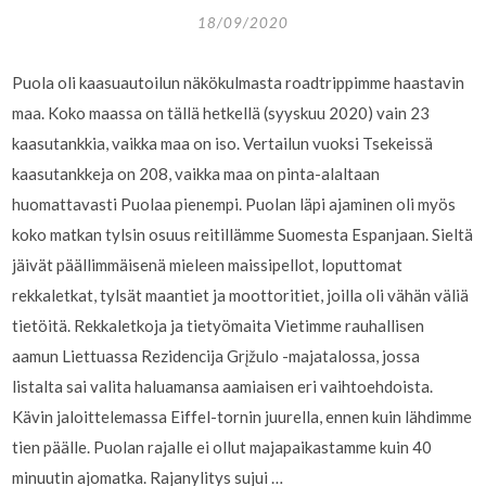
18/09/2020
Puola oli kaasuautoilun näkökulmasta roadtrippimme haastavin
maa. Koko maassa on tällä hetkellä (syyskuu 2020) vain 23
kaasutankkia, vaikka maa on iso. Vertailun vuoksi Tsekeissä
kaasutankkeja on 208, vaikka maa on pinta-alaltaan
huomattavasti Puolaa pienempi. Puolan läpi ajaminen oli myös
koko matkan tylsin osuus reitillämme Suomesta Espanjaan. Sieltä
jäivät päällimmäisenä mieleen maissipellot, loputtomat
rekkaletkat, tylsät maantiet ja moottoritiet, joilla oli vähän väliä
tietöitä. Rekkaletkoja ja tietyömaita Vietimme rauhallisen
aamun Liettuassa Rezidencija Grįžulo -majatalossa, jossa
listalta sai valita haluamansa aamiaisen eri vaihtoehdoista.
Kävin jaloittelemassa Eiffel-tornin juurella, ennen kuin lähdimme
tien päälle. Puolan rajalle ei ollut majapaikastamme kuin 40
minuutin ajomatka. Rajanylitys sujui …