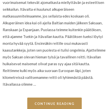
vuorimaisemat tekevät ajomatkasta miellyttävän ja esteettisen
seikkailun. Itävalta ei kuulunut alkuperäiseen
matkasuunnitelmaamme, jos sellaista edes koskaan oli.
Alkuperäinen idea kai oli ajella Baltian maiden jälkeen Saksaan,
Ranskaan ja Espanjaan. Puolassa teimme kuitenkin päätöksen,
että ajamme Tsekin ja Itävallan kautta. Päätöksen tueksi löytyi
monta hyvää syytä. Ensinnäkin reitille osui mukavasti
kaasutankkeja, joten sen puolesta ei tulisi ongelmia. Ajattelimme
myös Saksan olevan hieman tylsä ja tavallinen reitti. Itävallan
huikaisevat maisemat olivat paras syy ajaa sitä kautta.
Reittimme kulki myös aika suoraan Euroopan läpi, joten
kilometreissä valitsemamme reitti oli lyhimmästä päästä.
Itävallassa olimme …
CONTINUE READING