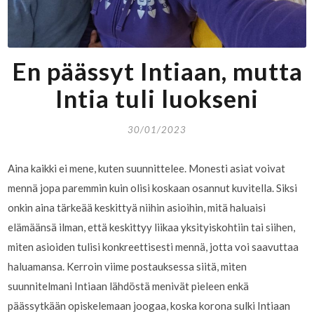
En päässyt Intiaan, mutta
Intia tuli luokseni
30/01/2023
Aina kaikki ei mene, kuten suunnittelee. Monesti asiat voivat
mennä jopa paremmin kuin olisi koskaan osannut kuvitella. Siksi
onkin aina tärkeää keskittyä niihin asioihin, mitä haluaisi
elämäänsä ilman, että keskittyy liikaa yksityiskohtiin tai siihen,
miten asioiden tulisi konkreettisesti mennä, jotta voi saavuttaa
haluamansa. Kerroin viime postauksessa siitä, miten
suunnitelmani Intiaan lähdöstä menivät pieleen enkä
päässytkään opiskelemaan joogaa, koska korona sulki Intiaan