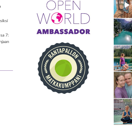
a
siksi
sa 7:
njaan