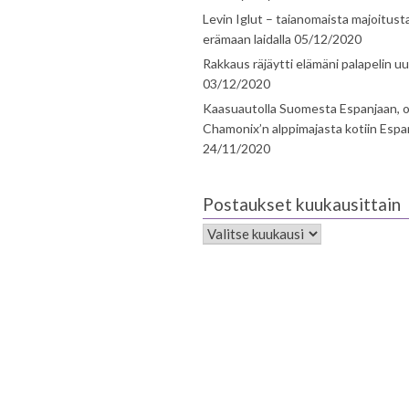
Levin Iglut – taianomaista majoitust
erämaan laidalla
05/12/2020
Rakkaus räjäytti elämäni palapelin uu
03/12/2020
Kaasuautolla Suomesta Espanjaan, o
Chamonix’n alppimajasta kotiin Espa
24/11/2020
Postaukset kuukausittain