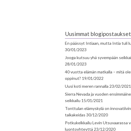
Uusimmat blogipostaukset
En päässyt Intiaan, mutta Intia tuli 
30/01/2023
Jooga kutsuu yhä syvempään seikka
28/01/2023
40 vuotta elämän matkalla – mitä ol
oppinut?
19/01/2022
Uusi koti meren rannalla
23/02/2021
Sierra Nevada ja vuoden ensimmäin
seikkailu
15/01/2021
Tonttulan elämyskylä on innovatiivi
taikakeidas
30/12/2020
Potkukelkkailu Levin Utsuvaarassa v
luontoyhteyttä
23/12/2020