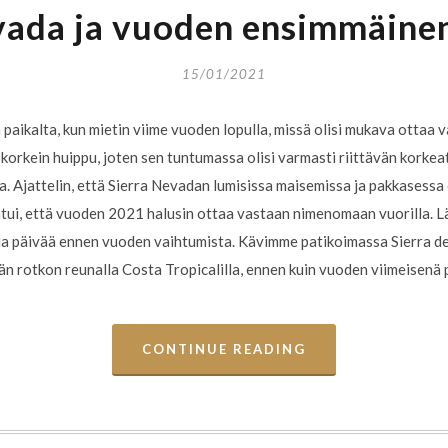
vada ja vuoden ensimmäinen
15/01/2021
 paikalta, kun mietin viime vuoden lopulla, missä olisi mukava ottaa 
orkein huippu, joten sen tuntumassa olisi varmasti riittävän korkeat
 Ajattelin, että Sierra Nevadan lumisissa maisemissa ja pakkasessa o
tui, että vuoden 2021 halusin ottaa vastaan nimenomaan vuorilla. 
ia päivää ennen vuoden vaihtumista. Kävimme patikoimassa Sierra de
n rotkon reunalla Costa Tropicalilla, ennen kuin vuoden viimeisenä
CONTINUE READING