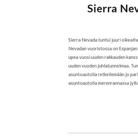
Sierra Ne
Sierra Nevada tuntui juuri oikealta
Nevadan vuoristossa on Espanjan k
upea vuosi uuden rakkauden kanssa.
uuden vuoden juhlatunnelmaa. Tun
asuntoautolla retkeilemään jo par
asuntoautolla merenrannassa jylhä