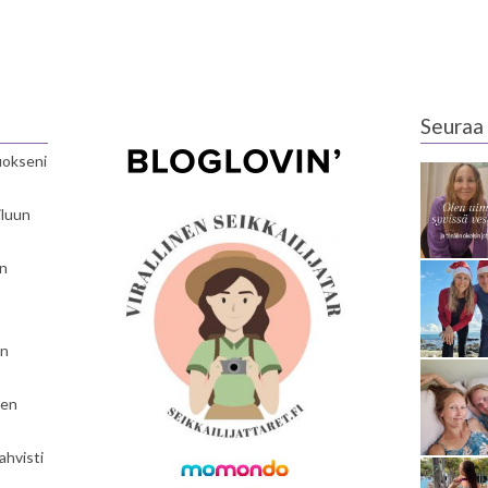
Seuraa 
luokseni
iluun
en
en
nen
ahvisti