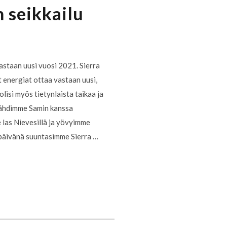
 seikkailu
vastaan uusi vuosi 2021. Sierra
 energiat ottaa vastaan uusi,
lisi myös tietynlaista taikaa ja
Lähdimme Samin kanssa
 las Nievesillä ja yövyimme
 päivänä suuntasimme Sierra …