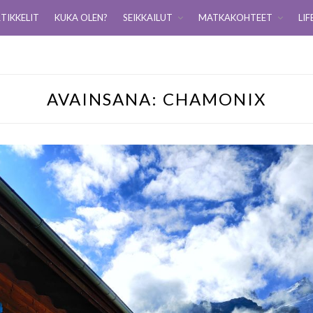
TIKKELIT
KUKA OLEN?
SEIKKAILUT
MATKAKOHTEET
LIF
AVAINSANA:
CHAMONIX