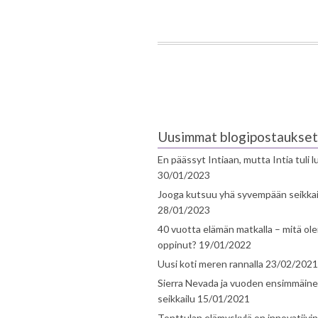
Uusimmat blogipostaukset
En päässyt Intiaan, mutta Intia tuli 
30/01/2023
Jooga kutsuu yhä syvempään seikka
28/01/2023
40 vuotta elämän matkalla – mitä ol
oppinut?
19/01/2022
Uusi koti meren rannalla
23/02/2021
Sierra Nevada ja vuoden ensimmäin
seikkailu
15/01/2021
Tonttulan elämyskylä on innovatiivi