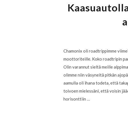
Kaasuautolla
a
Chamonix oli roadtrippimme viimeis
moottoriteille. Koko roadtripin p
Olin varannut sieltä meille alppim
olimme niin väsyneitä pitkän ajop
aamulla oli ihana todeta, että tak
toivoen mielessäni, että voisin jä
horisonttiin …