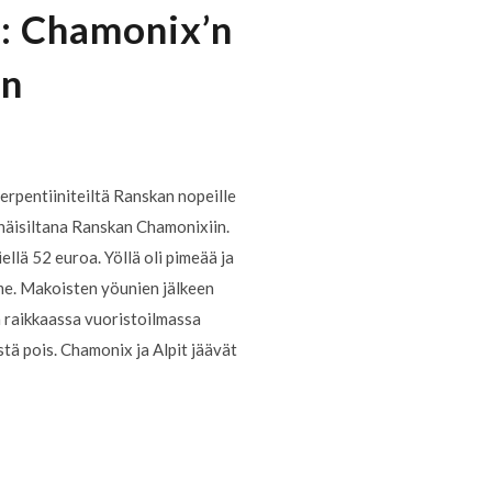
7: Chamonix’n
an
serpentiiniteiltä Ranskan nopeille
häisiltana Ranskan Chamonixiin.
llä 52 euroa. Yöllä oli pimeää ja
mme. Makoisten yöunien jälkeen
n raikkaassa vuoristoilmassa
stä pois. Chamonix ja Alpit jäävät