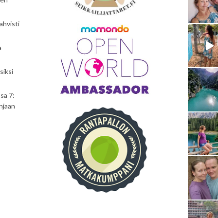
ahvisti
a
siksi
sa 7:
njaan