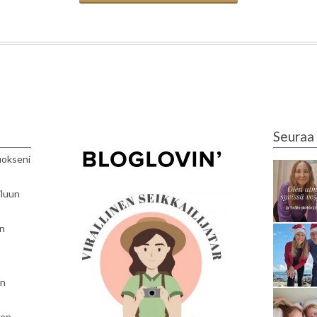
Seuraa 
luokseni
iluun
en
en
nen