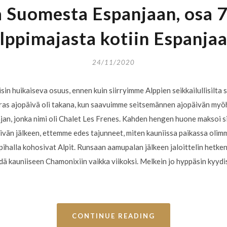
 Suomesta Espanjaan, osa 
lppimajasta kotiin Espanja
24/11/2020
in huikaiseva osuus, ennen kuin siirryimme Alppien seikkailullisilta 
aras ajopäivä oli takana, kun saavuimme seitsemännen ajopäivän myö
ajan, jonka nimi oli Chalet Les Frenes. Kahden hengen huone maksoi sie
äivän jälkeen, ettemme edes tajunneet, miten kauniissa paikassa oli
apihalla kohosivat Alpit. Runsaan aamupalan jälkeen jaloittelin hetke
ädä kauniiseen Chamonixiin vaikka viikoksi. Melkein jo hyppäsin kyydi
CONTINUE READING