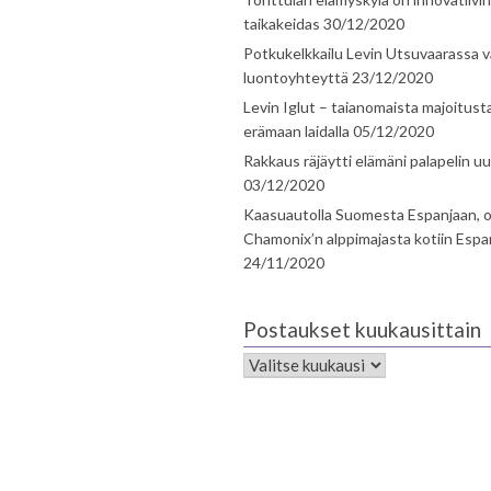
taikakeidas
30/12/2020
Potkukelkkailu Levin Utsuvaarassa v
luontoyhteyttä
23/12/2020
Levin Iglut – taianomaista majoitust
erämaan laidalla
05/12/2020
Rakkaus räjäytti elämäni palapelin uu
03/12/2020
Kaasuautolla Suomesta Espanjaan, o
Chamonix’n alppimajasta kotiin Espa
24/11/2020
Postaukset kuukausittain