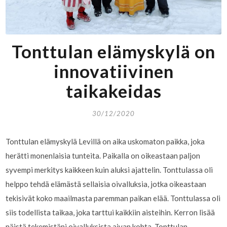
Tonttulan elämyskylä on
innovatiivinen
taikakeidas
30/12/2020
Tonttulan elämyskylä Levillä on aika uskomaton paikka, joka
herätti monenlaisia tunteita. Paikalla on oikeastaan paljon
syvempi merkitys kaikkeen kuin aluksi ajattelin. Tonttulassa oli
helppo tehdä elämästä sellaisia oivalluksia, jotka oikeastaan
tekisivät koko maailmasta paremman paikan elää. Tonttulassa oli
siis todellista taikaa, joka tarttui kaikkiin aisteihin. Kerron lisää
näistä tekemistäni oivalluksista aivan kohta. Tonttulan