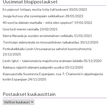
Uusimmat blogipostaukset
En päässyt Intiaan, mutta Intia tuli luokseni
30/01/2023
Jooga kutsuu yhä syvempään seikkailuun
28/01/2023
40 vuotta elämän matkalla – mitä olen oppinut?
19/01/2022
Uusi koti meren rannalla
23/02/2021
Sierra Nevada ja vuoden ensimmäinen seikkailu
15/01/2021
Tonttulan elämyskylä on innovatiivinen taikakeidas
30/12/2020
Potkukelkkailu Levin Utsuvaarassa vahvisti luontoyhteyttä
23/12/2020
Levin Iglut – taianomaista majoitusta erämaan laidalla
05/12/2020
Rakkaus räjäytti elämäni palapelin uusiksi
03/12/2020
Kaasuautolla Suomesta Espanjaan, osa 7: Chamonix’n alppimajasta
kotiin Espanjaan
24/11/2020
Postaukset kuukausittain