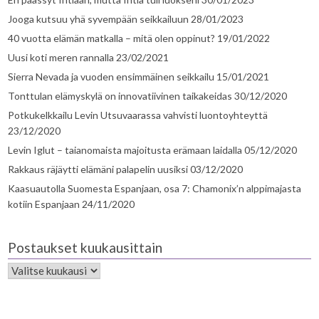
Jooga kutsuu yhä syvempään seikkailuun
28/01/2023
40 vuotta elämän matkalla – mitä olen oppinut?
19/01/2022
Uusi koti meren rannalla
23/02/2021
Sierra Nevada ja vuoden ensimmäinen seikkailu
15/01/2021
Tonttulan elämyskylä on innovatiivinen taikakeidas
30/12/2020
Potkukelkkailu Levin Utsuvaarassa vahvisti luontoyhteyttä
23/12/2020
Levin Iglut – taianomaista majoitusta erämaan laidalla
05/12/2020
Rakkaus räjäytti elämäni palapelin uusiksi
03/12/2020
Kaasuautolla Suomesta Espanjaan, osa 7: Chamonix’n alppimajasta
kotiin Espanjaan
24/11/2020
Postaukset kuukausittain