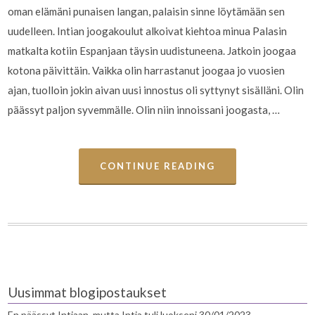
oman elämäni punaisen langan, palaisin sinne löytämään sen
uudelleen. Intian joogakoulut alkoivat kiehtoa minua Palasin
matkalta kotiin Espanjaan täysin uudistuneena. Jatkoin joogaa
kotona päivittäin. Vaikka olin harrastanut joogaa jo vuosien
ajan, tuolloin jokin aivan uusi innostus oli syttynyt sisälläni. Olin
päässyt paljon syvemmälle. Olin niin innoissani joogasta, …
CONTINUE READING
Uusimmat blogipostaukset
En päässyt Intiaan, mutta Intia tuli luokseni
30/01/2023