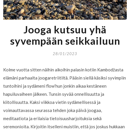
Jooga kutsuu yhä
syvempään seikkailuun
28/01/2023
Kolme vuotta sitten näihin aikoihin palasin kotiin Kambodžasta
elämäni parhaalta joogaretriitiltä. Pääsin siellä käsiksi syvimpiin
tuntoihini ja sydämeni flow’hun jonkin aikaa kestäneen
hapuiluvaiheen jälkeen. Tunsin syvää onnellisuutta ja
kiitollisuutta. Kaksi viikkoa vietin sydämellisessä ja
voimauttavassa seurassa tehden joka päivä joogaa,
meditaatiota ja erilaisia tietoisuusharjoituksia sekä
seremonioita. Kirjoitin itselleni muistiin, että jos joskus hukkaan