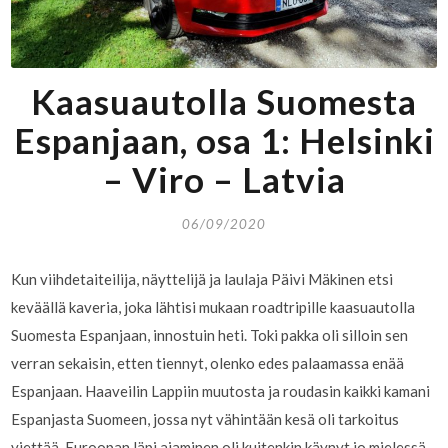
Kaasuautolla Suomesta
Espanjaan, osa 1: Helsinki
– Viro – Latvia
06/09/2020
Kun viihdetaiteilija, näyttelijä ja laulaja Päivi Mäkinen etsi
keväällä kaveria, joka lähtisi mukaan roadtripille kaasuautolla
Suomesta Espanjaan, innostuin heti. Toki pakka oli silloin sen
verran sekaisin, etten tiennyt, olenko edes palaamassa enää
Espanjaan. Haaveilin Lappiin muutosta ja roudasin kaikki kamani
Espanjasta Suomeen, jossa nyt vähintään kesä oli tarkoitus
viettää. Euroopan läpi ajaminen oli kuitenkin käynyt jo mielessä