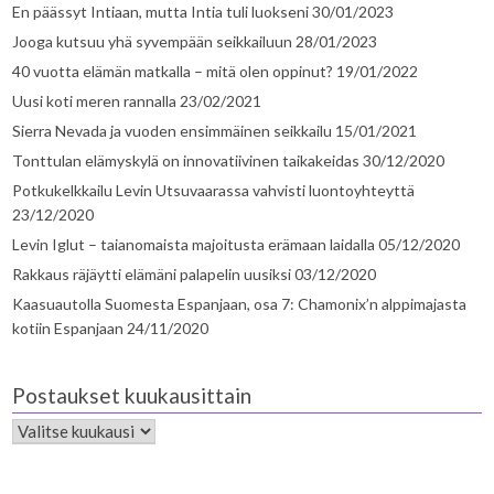
En päässyt Intiaan, mutta Intia tuli luokseni
30/01/2023
Jooga kutsuu yhä syvempään seikkailuun
28/01/2023
40 vuotta elämän matkalla – mitä olen oppinut?
19/01/2022
Uusi koti meren rannalla
23/02/2021
Sierra Nevada ja vuoden ensimmäinen seikkailu
15/01/2021
Tonttulan elämyskylä on innovatiivinen taikakeidas
30/12/2020
Potkukelkkailu Levin Utsuvaarassa vahvisti luontoyhteyttä
23/12/2020
Levin Iglut – taianomaista majoitusta erämaan laidalla
05/12/2020
Rakkaus räjäytti elämäni palapelin uusiksi
03/12/2020
Kaasuautolla Suomesta Espanjaan, osa 7: Chamonix’n alppimajasta
kotiin Espanjaan
24/11/2020
Postaukset kuukausittain