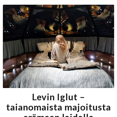
Levin Iglut –
taianomaista majoitusta
erämaan laidalla