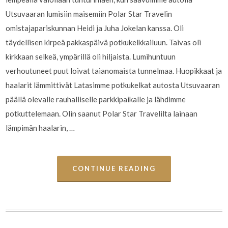
Utsuvaaran lumisiin maisemiin Polar Star Travelin
omistajapariskunnan Heidi ja Juha Jokelan kanssa. Oli
täydellisen kirpeä pakkaspäivä potkukelkkailuun. Taivas oli
kirkkaan selkeä, ympärillä oli hiljaista. Lumihuntuun
verhoutuneet puut loivat taianomaista tunnelmaa. Huopikkaat ja
haalarit lämmittivät Latasimme potkukelkat autosta Utsuvaaran
päällä olevalle rauhalliselle parkkipaikalle ja lähdimme
potkuttelemaan. Olin saanut Polar Star Travelilta lainaan
lämpimän haalarin, …
CONTINUE READING