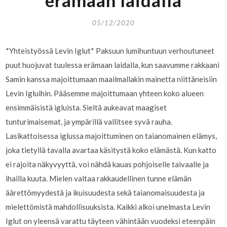
05/12/2020
*Yhteistyössä Levin Iglut* Paksuun lumihuntuun verhoutuneet
puut huojuvat tuulessa erämaan laidalla, kun saavumme rakkaani
Samin kanssa majoittumaan maailmallakin mainetta niittäneisiin
Levin Igluihin. Pääsemme majoittumaan yhteen koko alueen
ensimmäisistä igluista. Sieltä aukeavat maagiset
tunturimaisemat, ja ympärillä vallitsee syvä rauha.
Lasikattoisessa iglussa majoittuminen on taianomainen elämys,
joka tietyllä tavalla avartaa käsitystä koko elämästä. Kun katto
ei rajoita näkyvyyttä, voi nähdä kauas pohjoiselle taivaalle ja
ihailla kuuta. Mielen valtaa rakkaudellinen tunne elämän
äärettömyydestä ja ikuisuudesta sekä taianomaisuudesta ja
mielettömistä mahdollisuuksista. Kaikki alkoi unelmasta Levin
Iglut on yleensä varattu täyteen vähintään vuodeksi eteenpäin