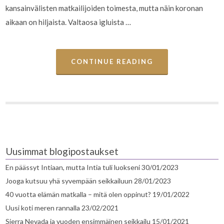
kansainvälisten matkailijoiden toimesta, mutta näin koronan
aikaan on hiljaista. Valtaosa igluista …
CONTINUE READING
Uusimmat blogipostaukset
En päässyt Intiaan, mutta Intia tuli luokseni
30/01/2023
Jooga kutsuu yhä syvempään seikkailuun
28/01/2023
40 vuotta elämän matkalla – mitä olen oppinut?
19/01/2022
Uusi koti meren rannalla
23/02/2021
Sierra Nevada ja vuoden ensimmäinen seikkailu
15/01/2021