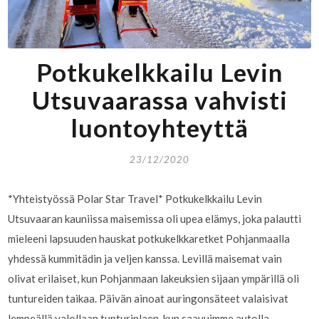
Potkukelkkailu Levin
Utsuvaarassa vahvisti
luontoyhteyttä
23/12/2020
*Yhteistyössä Polar Star Travel* Potkukelkkailu Levin
Utsuvaaran kauniissa maisemissa oli upea elämys, joka palautti
mieleeni lapsuuden hauskat potkukelkkaretket Pohjanmaalla
yhdessä kummitädin ja veljen kanssa. Levillä maisemat vain
olivat erilaiset, kun Pohjanmaan lakeuksien sijaan ympärillä oli
tuntureiden taikaa. Päivän ainoat auringonsäteet valaisivat
lempeällä valollaan tunturinlaen, kun saavuimme autolla