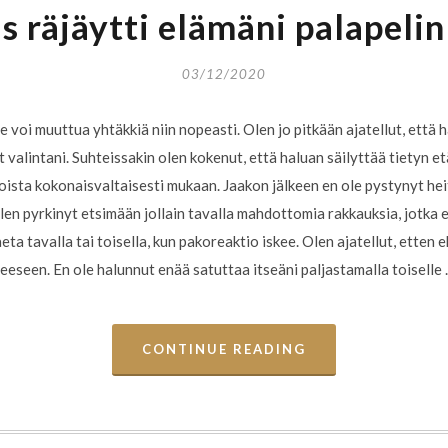
 räjäytti elämäni palapelin
03/12/2020
e voi muuttua yhtäkkiä niin nopeasti. Olen jo pitkään ajatellut, että
valintani. Suhteissakin olen kokenut, että haluan säilyttää tietyn e
toista kokonaisvaltaisesti mukaan. Jaakon jälkeen en ole pystynyt 
 olen pyrkinyt etsimään jollain tavalla mahdottomia rakkauksia, jotk
aeta tavalla tai toisella, kun pakoreaktio iskee. Olen ajatellut, etten 
teeseen. En ole halunnut enää satuttaa itseäni paljastamalla toiselle
CONTINUE READING