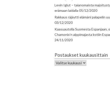
Levin Iglut – taianomaista majoitust
erämaan laidalla
05/12/2020
Rakkaus räjäytti elämäni palapelin uu
03/12/2020
Kaasuautolla Suomesta Espanjaan, o
Chamonix’n alppimajasta kotiin Espa
24/11/2020
Postaukset kuukausittain