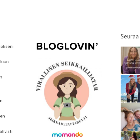
Seuraa 
luokseni
iluun
en
en
nen
ahvisti