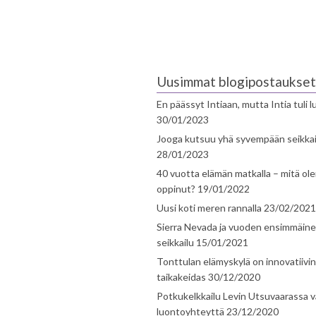
Uusimmat blogipostaukset
En päässyt Intiaan, mutta Intia tuli 
30/01/2023
Jooga kutsuu yhä syvempään seikka
28/01/2023
40 vuotta elämän matkalla – mitä ol
oppinut?
19/01/2022
Uusi koti meren rannalla
23/02/2021
Sierra Nevada ja vuoden ensimmäin
seikkailu
15/01/2021
Tonttulan elämyskylä on innovatiivi
taikakeidas
30/12/2020
Potkukelkkailu Levin Utsuvaarassa v
luontoyhteyttä
23/12/2020