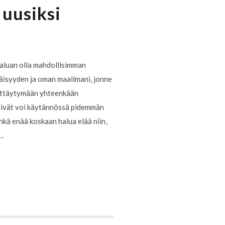
 uusiksi
 haluan olla mahdollisimman
täisyyden ja oman maailmani, jonne
heittäytymään yhteenkään
a eivät voi käytännössä pidemmän
ehkä enää koskaan halua elää niin,
 …