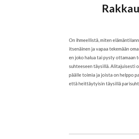
Rakkaus
On ihmeellistä, miten elämäntilann
itsenäinen ja vapaa tekemään omat 
en joko halua tai pysty ottamaan 
suhteeseen täysillä. Alitajuisesti
päälle toimia ja joista on helppo p
että heittäytyisin täysillä parisuh