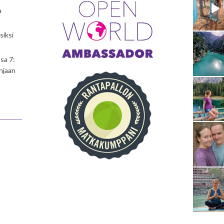
a
siksi
sa 7:
njaan