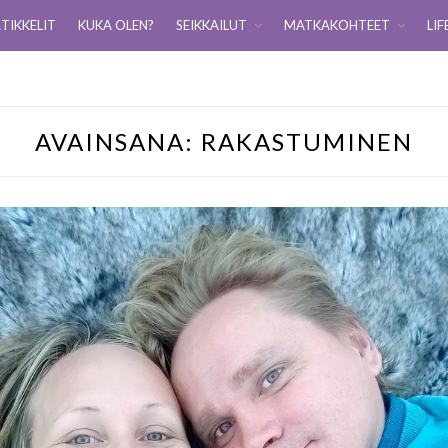
TIKKELIT
KUKA OLEN?
SEIKKAILUT
MATKAKOHTEET
LIF
AVAINSANA:
RAKASTUMINEN