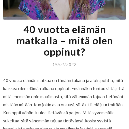
40 vuotta elämän
matkalla – mitä olen
oppinut?
19/01/2022
40 vuotta elämän matkaa on tänään takana ja aloin pohtia, mitä
kaikkea olen elämän aikana oppinut. Ensinnäkin tuntuu siltä, että
mitä enemmän opin maailmasta, sitä vähemmän tajuan tietäväni
mistään mitään. Kun jokin asia on uusi, siitä ei tiedä juuri mitään.
Kun oppii vähän, luulee tietävänsä paljon. Mitä syvemmälle
sukeltaa, sitä vähemmän tajuaa tietävänsä, koska syvistä
kerroksista aukeaa aina uusia maailmoja ja vielä syvempiä