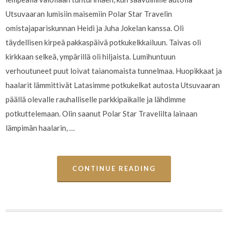
Utsuvaaran lumisiin maisemiin Polar Star Travelin
omistajapariskunnan Heidi ja Juha Jokelan kanssa. Oli
täydellisen kirpeä pakkaspäivä potkukelkkailuun. Taivas oli
kirkkaan selkeä, ympärillä oli hiljaista. Lumihuntuun
verhoutuneet puut loivat taianomaista tunnelmaa. Huopikkaat ja
haalarit lämmittivät Latasimme potkukelkat autosta Utsuvaaran
päällä olevalle rauhalliselle parkkipaikalle ja lähdimme
potkuttelemaan. Olin saanut Polar Star Travelilta lainaan
lämpimän haalarin, …
CONTINUE READING