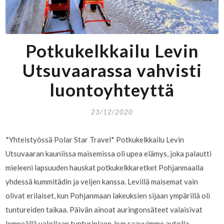
Potkukelkkailu Levin
Utsuvaarassa vahvisti
luontoyhteyttä
23/12/2020
*Yhteistyössä Polar Star Travel* Potkukelkkailu Levin
Utsuvaaran kauniissa maisemissa oli upea elämys, joka palautti
mieleeni lapsuuden hauskat potkukelkkaretket Pohjanmaalla
yhdessä kummitädin ja veljen kanssa. Levillä maisemat vain
olivat erilaiset, kun Pohjanmaan lakeuksien sijaan ympärillä oli
tuntureiden taikaa. Päivän ainoat auringonsäteet valaisivat
lempeällä valollaan tunturinlaen, kun saavuimme autolla