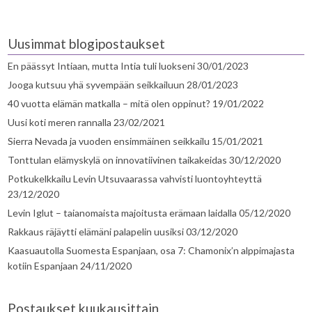
Uusimmat blogipostaukset
En päässyt Intiaan, mutta Intia tuli luokseni
30/01/2023
Jooga kutsuu yhä syvempään seikkailuun
28/01/2023
40 vuotta elämän matkalla – mitä olen oppinut?
19/01/2022
Uusi koti meren rannalla
23/02/2021
Sierra Nevada ja vuoden ensimmäinen seikkailu
15/01/2021
Tonttulan elämyskylä on innovatiivinen taikakeidas
30/12/2020
Potkukelkkailu Levin Utsuvaarassa vahvisti luontoyhteyttä
23/12/2020
Levin Iglut – taianomaista majoitusta erämaan laidalla
05/12/2020
Rakkaus räjäytti elämäni palapelin uusiksi
03/12/2020
Kaasuautolla Suomesta Espanjaan, osa 7: Chamonix’n alppimajasta
kotiin Espanjaan
24/11/2020
Postaukset kuukausittain