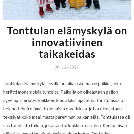
Tonttulan elämyskylä on
innovatiivinen
taikakeidas
30/12/2020
Tonttulan elämyskylä Levillä on aika uskomaton paikka, joka
herätti monenlaisia tunteita. Paikalla on oikeastaan paljon
syvempi merkitys kaikkeen kuin aluksi ajattelin. Tonttulassa oli
helppo tehdä elämästä sellaisia oivalluksia, jotka oikeastaan
tekisivät koko maailmasta paremman paikan elää. Tonttulassa oli
siis todellista taikaa, joka tarttui kaikkiin aisteihin. Kerron lisää
näistä tekemistäni oivalluksista aivan kohta. Tonttulan