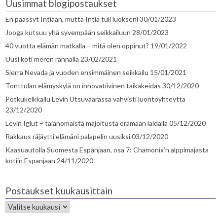
Uusimmat blogipostaukset
En päässyt Intiaan, mutta Intia tuli luokseni
30/01/2023
Jooga kutsuu yhä syvempään seikkailuun
28/01/2023
40 vuotta elämän matkalla – mitä olen oppinut?
19/01/2022
Uusi koti meren rannalla
23/02/2021
Sierra Nevada ja vuoden ensimmäinen seikkailu
15/01/2021
Tonttulan elämyskylä on innovatiivinen taikakeidas
30/12/2020
Potkukelkkailu Levin Utsuvaarassa vahvisti luontoyhteyttä
23/12/2020
Levin Iglut – taianomaista majoitusta erämaan laidalla
05/12/2020
Rakkaus räjäytti elämäni palapelin uusiksi
03/12/2020
Kaasuautolla Suomesta Espanjaan, osa 7: Chamonix’n alppimajasta
kotiin Espanjaan
24/11/2020
Postaukset kuukausittain