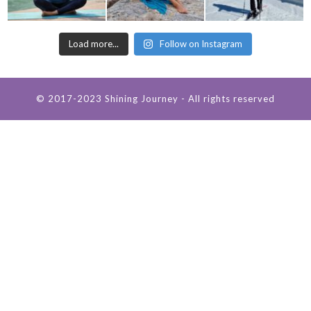
Load more...
Follow on Instagram
© 2017-2023 Shining Journey - All rights reserved