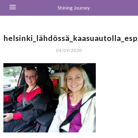
Shining Journey
helsinki_lähdössä_kaasuautolla_es
04/09/2020