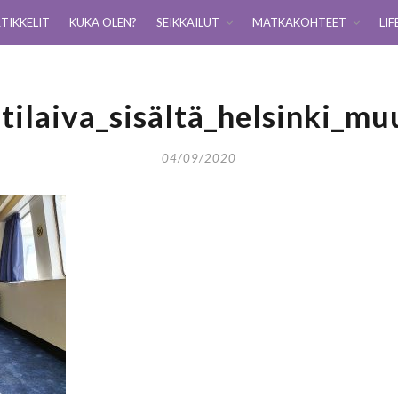
TIKKELIT
KUKA OLEN?
SEIKKAILUT
MATKAKOHTEET
LIF
tilaiva_sisältä_helsinki_m
04/09/2020