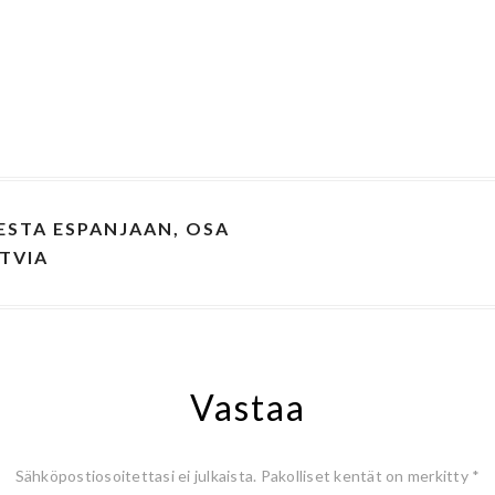
STA ESPANJAAN, OSA
ATVIA
Vastaa
Sähköpostiosoitettasi ei julkaista.
Pakolliset kentät on merkitty
*