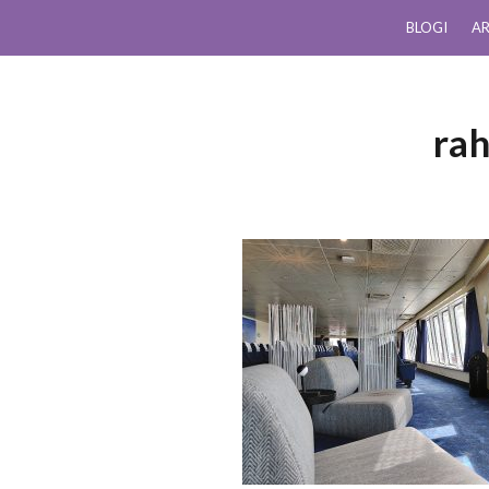
BLOGI
AR
rah