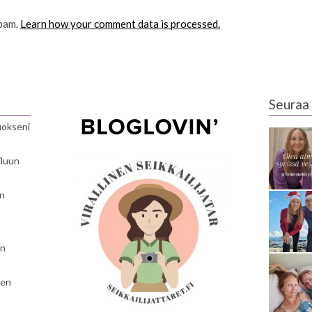
spam.
Learn how your comment data is processed.
Seuraa 
luokseni
iluun
en
en
nen