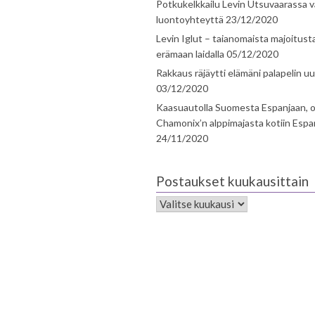
Potkukelkkailu Levin Utsuvaarassa v
luontoyhteyttä
23/12/2020
Levin Iglut – taianomaista majoitust
erämaan laidalla
05/12/2020
Rakkaus räjäytti elämäni palapelin uu
03/12/2020
Kaasuautolla Suomesta Espanjaan, o
Chamonix’n alppimajasta kotiin Espa
24/11/2020
Postaukset kuukausittain