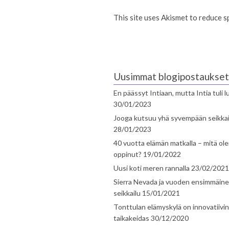
This site uses Akismet to reduce 
Uusimmat blogipostaukset
En päässyt Intiaan, mutta Intia tuli 
30/01/2023
Jooga kutsuu yhä syvempään seikka
28/01/2023
40 vuotta elämän matkalla – mitä ol
oppinut?
19/01/2022
Uusi koti meren rannalla
23/02/2021
Sierra Nevada ja vuoden ensimmäin
seikkailu
15/01/2021
Tonttulan elämyskylä on innovatiivi
taikakeidas
30/12/2020