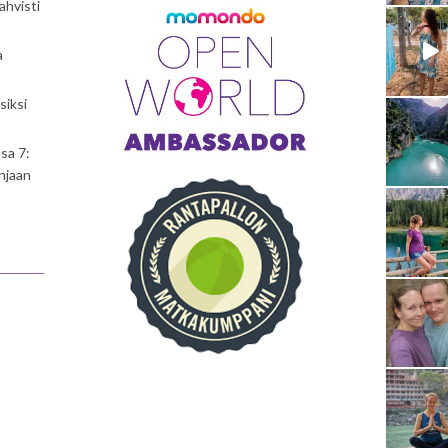
ahvisti
a
siksi
sa 7:
njaan