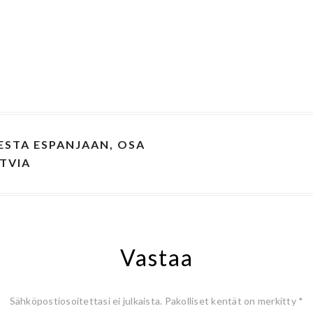
STA ESPANJAAN, OSA
ATVIA
Vastaa
Sähköpostiosoitettasi ei julkaista.
Pakolliset kentät on merkitty
*