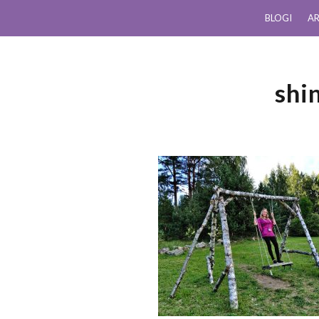
BLOGI
AR
shi