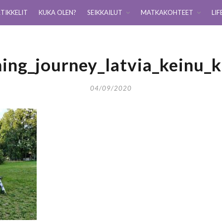
TIKKELIT
KUKA OLEN?
SEIKKAILUT
MATKAKOHTEET
LIF
ning_journey_latvia_keinu_k
04/09/2020