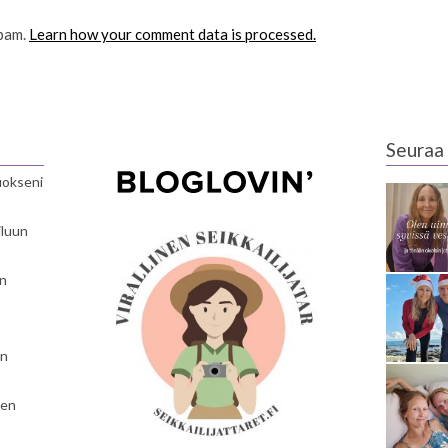
spam.
Learn how your comment data is processed.
Seuraa 
luokseni
iluun
en
en
nen