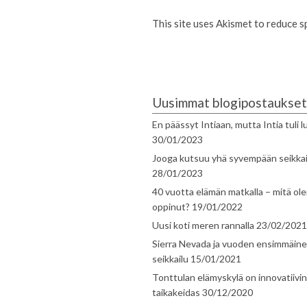
This site uses Akismet to reduce 
Uusimmat blogipostaukset
En päässyt Intiaan, mutta Intia tuli 
30/01/2023
Jooga kutsuu yhä syvempään seikka
28/01/2023
40 vuotta elämän matkalla – mitä ol
oppinut?
19/01/2022
Uusi koti meren rannalla
23/02/2021
Sierra Nevada ja vuoden ensimmäin
seikkailu
15/01/2021
Tonttulan elämyskylä on innovatiivi
taikakeidas
30/12/2020