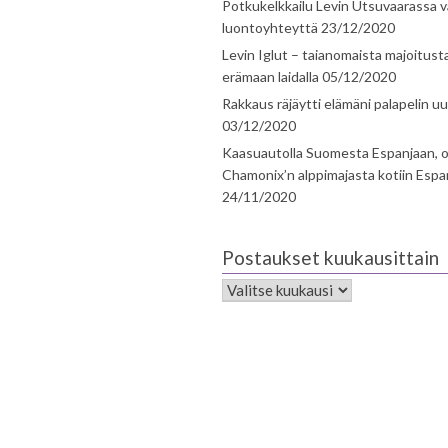
Potkukelkkailu Levin Utsuvaarassa v
luontoyhteyttä
23/12/2020
Levin Iglut – taianomaista majoitust
erämaan laidalla
05/12/2020
Rakkaus räjäytti elämäni palapelin uu
03/12/2020
Kaasuautolla Suomesta Espanjaan, o
Chamonix’n alppimajasta kotiin Espa
24/11/2020
Postaukset kuukausittain