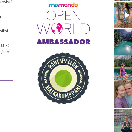
ahvisti
a
siksi
sa 7:
njaan