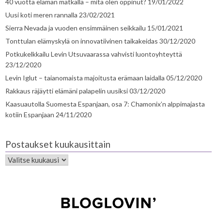
40 vuotta elämän matkalla – mitä olen oppinut?
19/01/2022
Uusi koti meren rannalla
23/02/2021
Sierra Nevada ja vuoden ensimmäinen seikkailu
15/01/2021
Tonttulan elämyskylä on innovatiivinen taikakeidas
30/12/2020
Potkukelkkailu Levin Utsuvaarassa vahvisti luontoyhteyttä
23/12/2020
Levin Iglut – taianomaista majoitusta erämaan laidalla
05/12/2020
Rakkaus räjäytti elämäni palapelin uusiksi
03/12/2020
Kaasuautolla Suomesta Espanjaan, osa 7: Chamonix’n alppimajasta
kotiin Espanjaan
24/11/2020
Postaukset kuukausittain