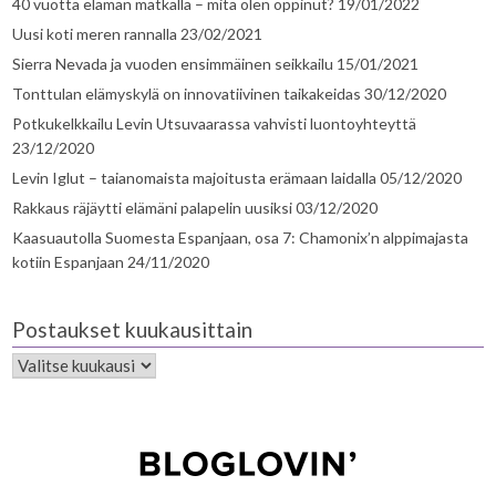
40 vuotta elämän matkalla – mitä olen oppinut?
19/01/2022
Uusi koti meren rannalla
23/02/2021
Sierra Nevada ja vuoden ensimmäinen seikkailu
15/01/2021
Tonttulan elämyskylä on innovatiivinen taikakeidas
30/12/2020
Potkukelkkailu Levin Utsuvaarassa vahvisti luontoyhteyttä
23/12/2020
Levin Iglut – taianomaista majoitusta erämaan laidalla
05/12/2020
Rakkaus räjäytti elämäni palapelin uusiksi
03/12/2020
Kaasuautolla Suomesta Espanjaan, osa 7: Chamonix’n alppimajasta
kotiin Espanjaan
24/11/2020
Postaukset kuukausittain