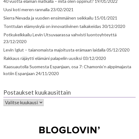
40 vuotta elämän matkalla – mitä olen oppinut?
19/01/2022
Uusi koti meren rannalla
23/02/2021
Sierra Nevada ja vuoden ensimmäinen seikkailu
15/01/2021
Tonttulan elämyskylä on innovatiivinen taikakeidas
30/12/2020
Potkukelkkailu Levin Utsuvaarassa vahvisti luontoyhteyttä
23/12/2020
Levin Iglut – taianomaista majoitusta erämaan laidalla
05/12/2020
Rakkaus räjäytti elämäni palapelin uusiksi
03/12/2020
Kaasuautolla Suomesta Espanjaan, osa 7: Chamonix’n alppimajasta
kotiin Espanjaan
24/11/2020
Postaukset kuukausittain