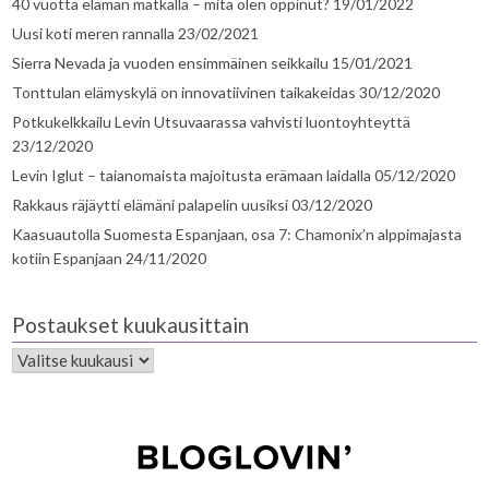
40 vuotta elämän matkalla – mitä olen oppinut?
19/01/2022
Uusi koti meren rannalla
23/02/2021
Sierra Nevada ja vuoden ensimmäinen seikkailu
15/01/2021
Tonttulan elämyskylä on innovatiivinen taikakeidas
30/12/2020
Potkukelkkailu Levin Utsuvaarassa vahvisti luontoyhteyttä
23/12/2020
Levin Iglut – taianomaista majoitusta erämaan laidalla
05/12/2020
Rakkaus räjäytti elämäni palapelin uusiksi
03/12/2020
Kaasuautolla Suomesta Espanjaan, osa 7: Chamonix’n alppimajasta
kotiin Espanjaan
24/11/2020
Postaukset kuukausittain