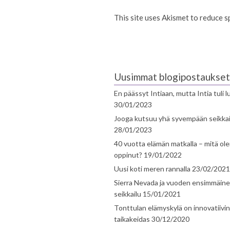
This site uses Akismet to reduce 
Uusimmat blogipostaukset
En päässyt Intiaan, mutta Intia tuli 
30/01/2023
Jooga kutsuu yhä syvempään seikka
28/01/2023
40 vuotta elämän matkalla – mitä ol
oppinut?
19/01/2022
Uusi koti meren rannalla
23/02/2021
Sierra Nevada ja vuoden ensimmäin
seikkailu
15/01/2021
Tonttulan elämyskylä on innovatiivi
taikakeidas
30/12/2020