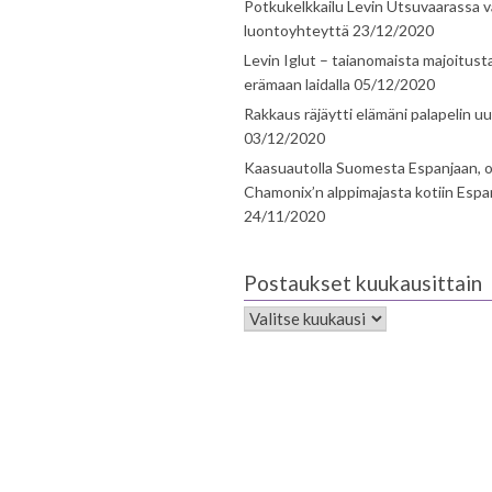
Potkukelkkailu Levin Utsuvaarassa v
luontoyhteyttä
23/12/2020
Levin Iglut – taianomaista majoitust
erämaan laidalla
05/12/2020
Rakkaus räjäytti elämäni palapelin uu
03/12/2020
Kaasuautolla Suomesta Espanjaan, o
Chamonix’n alppimajasta kotiin Espa
24/11/2020
Postaukset kuukausittain