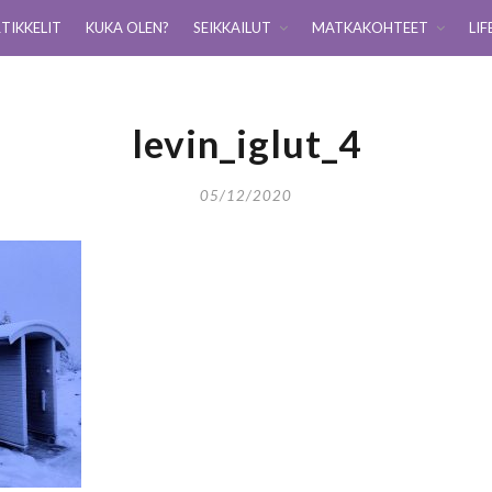
TIKKELIT
KUKA OLEN?
SEIKKAILUT
MATKAKOHTEET
LIF
levin_iglut_4
05/12/2020