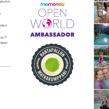
ahvisti
a
siksi
sa 7:
njaan