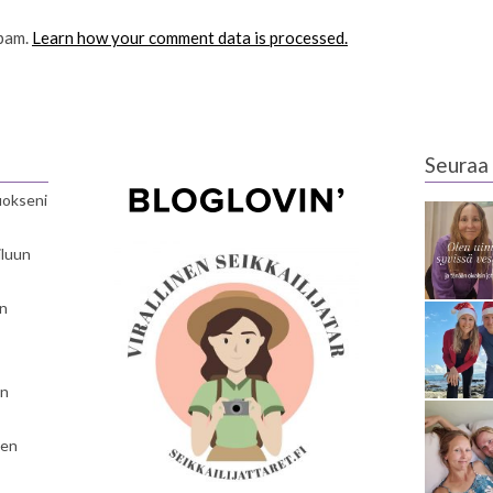
spam.
Learn how your comment data is processed.
Seuraa 
luokseni
iluun
en
en
nen