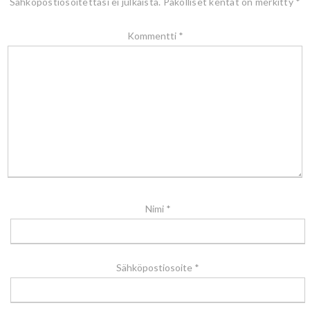
Sähköpostiosoitettasi ei julkaista.
Pakolliset kentät on merkitty
*
Kommentti
*
Nimi
*
Sähköpostiosoite
*