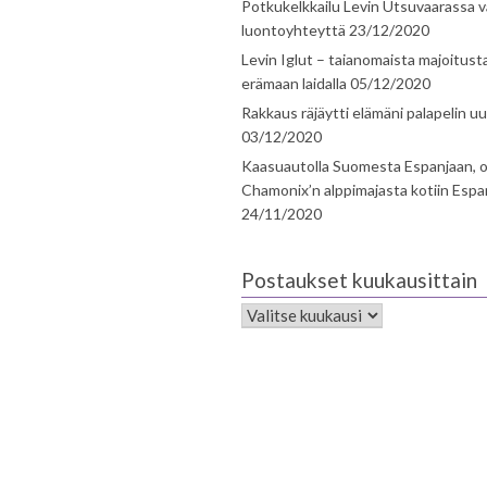
Potkukelkkailu Levin Utsuvaarassa v
luontoyhteyttä
23/12/2020
Levin Iglut – taianomaista majoitust
erämaan laidalla
05/12/2020
Rakkaus räjäytti elämäni palapelin uu
03/12/2020
Kaasuautolla Suomesta Espanjaan, o
Chamonix’n alppimajasta kotiin Espa
24/11/2020
Postaukset kuukausittain