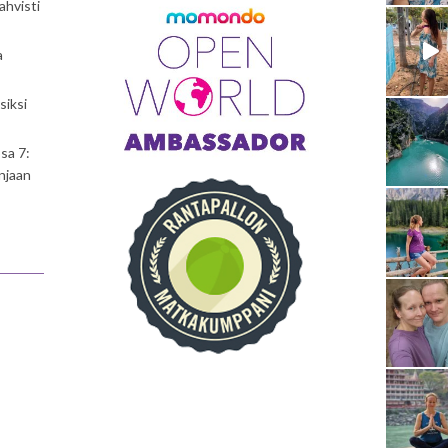
ahvisti
a
siksi
sa 7:
njaan