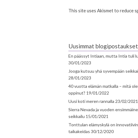
This site uses Akismet to reduce 
Uusimmat blogipostaukset
En päässyt Intiaan, mutta Intia tuli 
30/01/2023
Jooga kutsuu yhä syvempään seikka
28/01/2023
40 vuotta elämän matkalla – mitä ol
oppinut?
19/01/2022
Uusi koti meren rannalla
23/02/2021
Sierra Nevada ja vuoden ensimmäin
seikkailu
15/01/2021
Tonttulan elämyskylä on innovatiivi
taikakeidas
30/12/2020