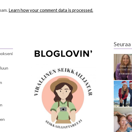
spam.
Learn how your comment data is processed.
Seuraa 
luokseni
iluun
en
en
nen