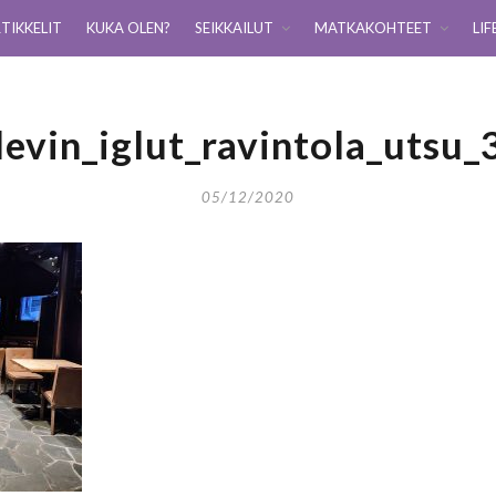
TIKKELIT
KUKA OLEN?
SEIKKAILUT
MATKAKOHTEET
LIF
levin_iglut_ravintola_utsu_
05/12/2020