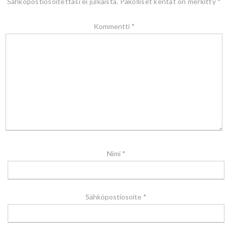
Sähköpostiosoitettasi ei julkaista.
Pakolliset kentät on merkitty
*
Kommentti
*
Nimi
*
Sähköpostiosoite
*