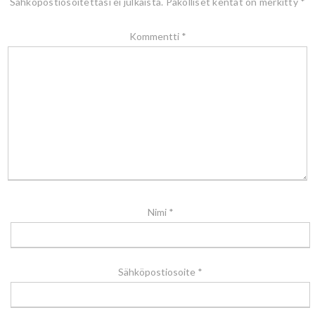
Sähköpostiosoitettasi ei julkaista.
Pakolliset kentät on merkitty
*
Kommentti
*
Nimi
*
Sähköpostiosoite
*