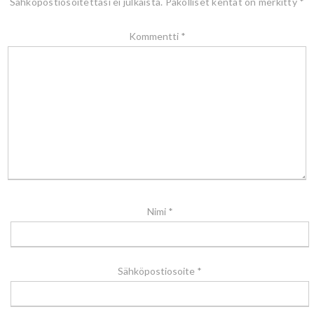
Sähköpostiosoitettasi ei julkaista.
Pakolliset kentät on merkitty
*
Kommentti
*
Nimi
*
Sähköpostiosoite
*