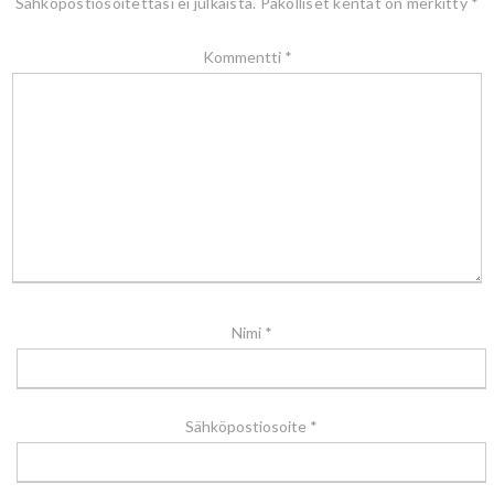
Sähköpostiosoitettasi ei julkaista.
Pakolliset kentät on merkitty
*
Kommentti
*
Nimi
*
Sähköpostiosoite
*