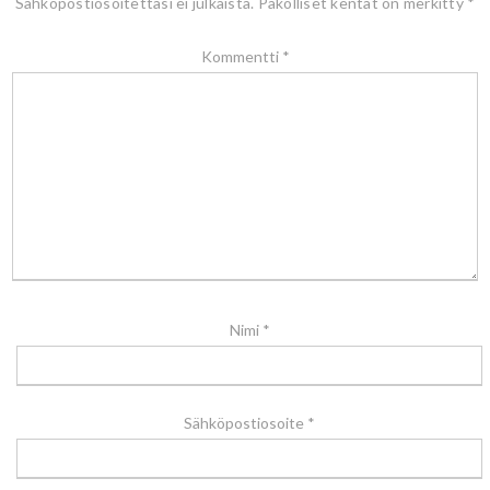
Sähköpostiosoitettasi ei julkaista.
Pakolliset kentät on merkitty
*
Kommentti
*
Nimi
*
Sähköpostiosoite
*