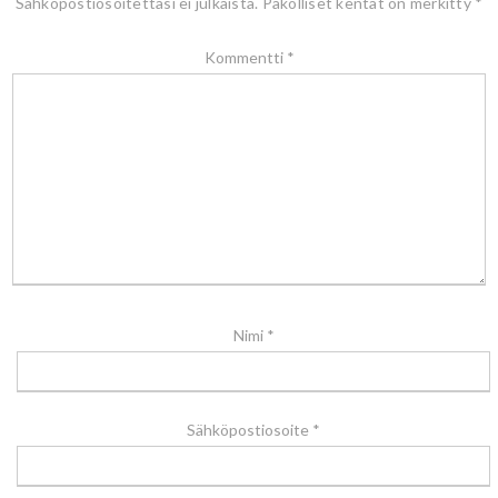
Sähköpostiosoitettasi ei julkaista.
Pakolliset kentät on merkitty
*
Kommentti
*
Nimi
*
Sähköpostiosoite
*