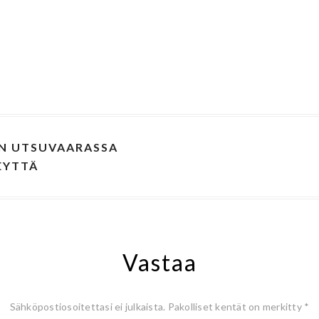
IN UTSUVAARASSA
EYTTÄ
Vastaa
Sähköpostiosoitettasi ei julkaista.
Pakolliset kentät on merkitty
*