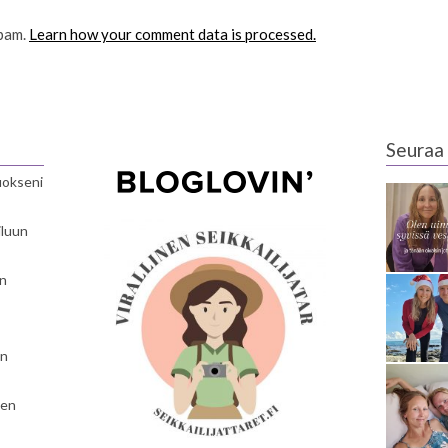
spam.
Learn how your comment data is processed.
Seuraa 
luokseni
iluun
en
en
nen