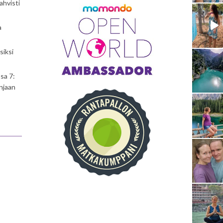
ahvisti
a
siksi
sa 7:
njaan