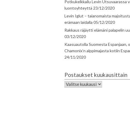
Potkukelkkailu Levin Utsuvaarassa v
luontoyhteyttä
23/12/2020
Levin Iglut – taianomaista majoitust
erämaan laidalla
05/12/2020
Rakkaus räjäytti elämäni palapelin uu
03/12/2020
Kaasuautolla Suomesta Espanjaan, o
Chamonix’n alppimajasta kotiin Espa
24/11/2020
Postaukset kuukausittain