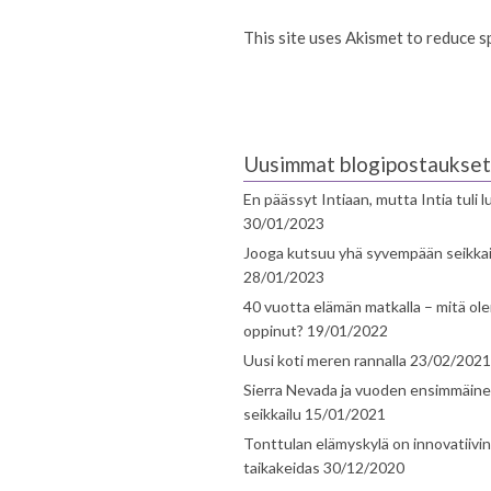
This site uses Akismet to reduce 
Uusimmat blogipostaukset
En päässyt Intiaan, mutta Intia tuli 
30/01/2023
Jooga kutsuu yhä syvempään seikka
28/01/2023
40 vuotta elämän matkalla – mitä ol
oppinut?
19/01/2022
Uusi koti meren rannalla
23/02/2021
Sierra Nevada ja vuoden ensimmäin
seikkailu
15/01/2021
Tonttulan elämyskylä on innovatiivi
taikakeidas
30/12/2020