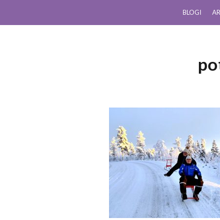
BLOGI
AR
po