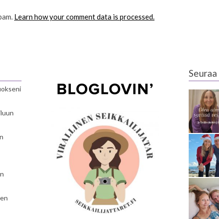
spam.
Learn how your comment data is processed.
Seuraa 
luokseni
iluun
en
en
nen