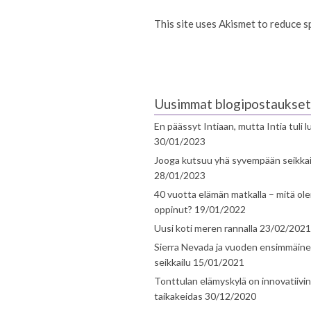
This site uses Akismet to reduce 
Uusimmat blogipostaukset
En päässyt Intiaan, mutta Intia tuli 
30/01/2023
Jooga kutsuu yhä syvempään seikka
28/01/2023
40 vuotta elämän matkalla – mitä ol
oppinut?
19/01/2022
Uusi koti meren rannalla
23/02/2021
Sierra Nevada ja vuoden ensimmäin
seikkailu
15/01/2021
Tonttulan elämyskylä on innovatiivi
taikakeidas
30/12/2020