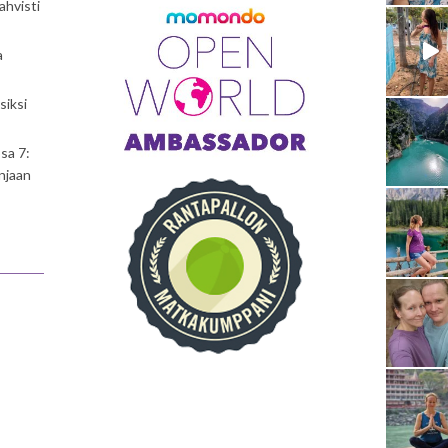
ahvisti
a
siksi
sa 7:
njaan