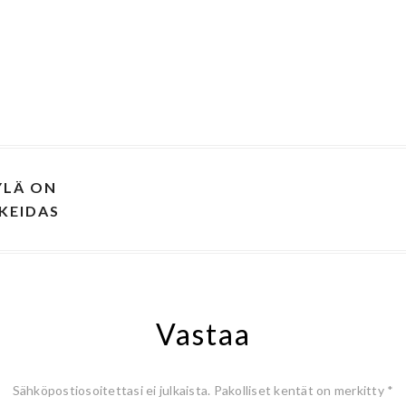
YLÄ ON
KEIDAS
Vastaa
Sähköpostiosoitettasi ei julkaista.
Pakolliset kentät on merkitty
*