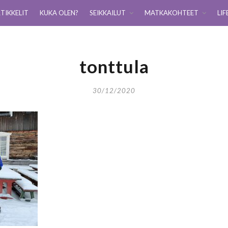
TIKKELIT
KUKA OLEN?
SEIKKAILUT
MATKAKOHTEET
LIF
tonttula
30/12/2020