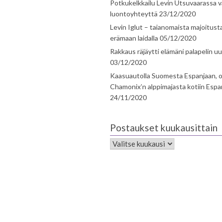
Potkukelkkailu Levin Utsuvaarassa v
luontoyhteyttä
23/12/2020
Levin Iglut – taianomaista majoitust
erämaan laidalla
05/12/2020
Rakkaus räjäytti elämäni palapelin uu
03/12/2020
Kaasuautolla Suomesta Espanjaan, o
Chamonix’n alppimajasta kotiin Espa
24/11/2020
Postaukset kuukausittain