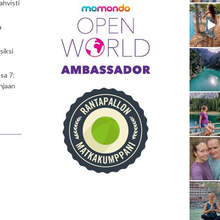
ahvisti
a
siksi
sa 7:
njaan