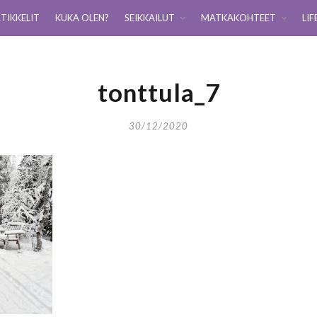
TIKKELIT
KUKA OLEN?
SEIKKAILUT
MATKAKOHTEET
LIF
tonttula_7
30/12/2020