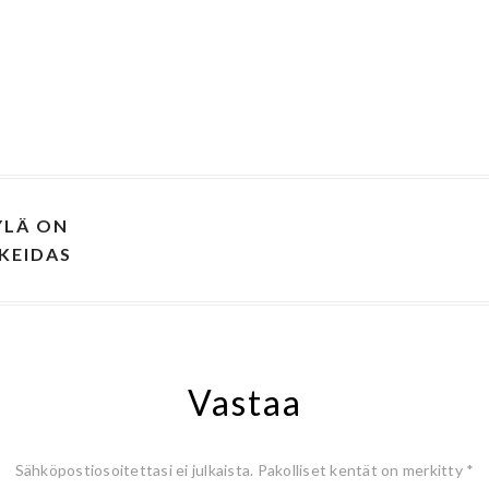
YLÄ ON
KEIDAS
Vastaa
Sähköpostiosoitettasi ei julkaista.
Pakolliset kentät on merkitty
*