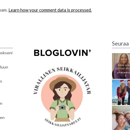
spam.
Learn how your comment data is processed.
Seuraa 
luokseni
iluun
en
en
nen