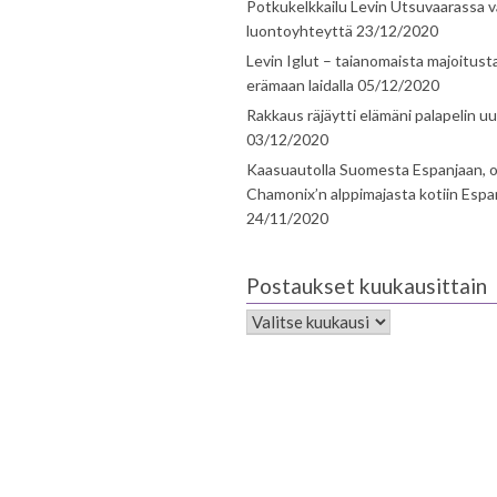
Potkukelkkailu Levin Utsuvaarassa v
luontoyhteyttä
23/12/2020
Levin Iglut – taianomaista majoitust
erämaan laidalla
05/12/2020
Rakkaus räjäytti elämäni palapelin uu
03/12/2020
Kaasuautolla Suomesta Espanjaan, o
Chamonix’n alppimajasta kotiin Espa
24/11/2020
Postaukset kuukausittain