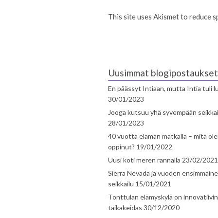
This site uses Akismet to reduce 
Uusimmat blogipostaukset
En päässyt Intiaan, mutta Intia tuli 
30/01/2023
Jooga kutsuu yhä syvempään seikka
28/01/2023
40 vuotta elämän matkalla – mitä ol
oppinut?
19/01/2022
Uusi koti meren rannalla
23/02/2021
Sierra Nevada ja vuoden ensimmäin
seikkailu
15/01/2021
Tonttulan elämyskylä on innovatiivi
taikakeidas
30/12/2020