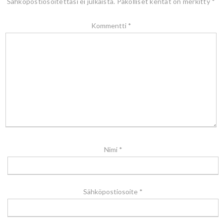
Sähköpostiosoitettasi ei julkaista.
Pakolliset kentät on merkitty
*
Kommentti
*
Nimi
*
Sähköpostiosoite
*