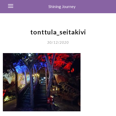
Shining Journey
tonttula_seitakivi
30/12/2020