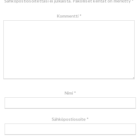
Sähköpostiosoitettasi ei julkaista.
Pakolliset kentät on merkitty
*
Kommentti
*
Nimi
*
Sähköpostiosoite
*