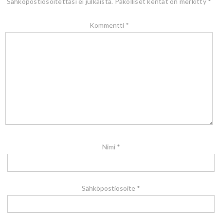
Sähköpostiosoitettasi ei julkaista.
Pakolliset kentät on merkitty
*
Kommentti
*
Nimi
*
Sähköpostiosoite
*