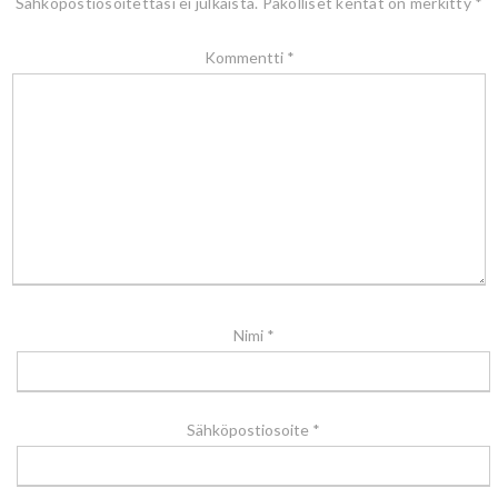
Sähköpostiosoitettasi ei julkaista.
Pakolliset kentät on merkitty
*
Kommentti
*
Nimi
*
Sähköpostiosoite
*