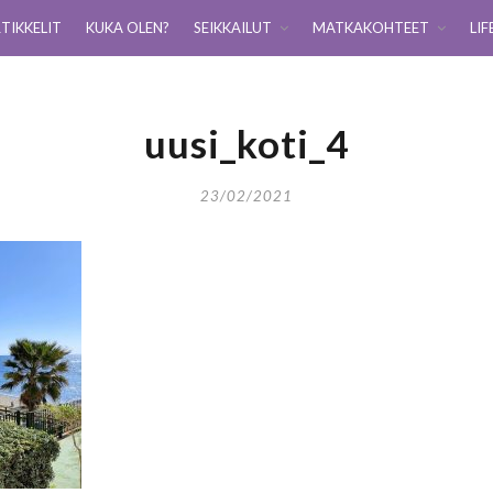
TIKKELIT
KUKA OLEN?
SEIKKAILUT
MATKAKOHTEET
LIF
uusi_koti_4
23/02/2021