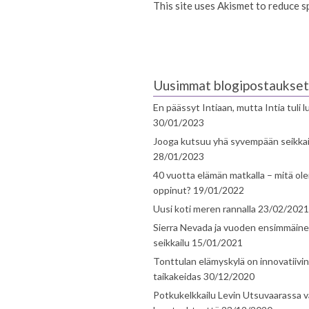
This site uses Akismet to reduce 
Uusimmat blogipostaukset
En päässyt Intiaan, mutta Intia tuli 
30/01/2023
Jooga kutsuu yhä syvempään seikka
28/01/2023
40 vuotta elämän matkalla – mitä ol
oppinut?
19/01/2022
Uusi koti meren rannalla
23/02/2021
Sierra Nevada ja vuoden ensimmäin
seikkailu
15/01/2021
Tonttulan elämyskylä on innovatiivi
taikakeidas
30/12/2020
Potkukelkkailu Levin Utsuvaarassa v