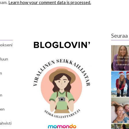
spam.
Learn how your comment data is processed.
Seuraa 
luokseni
iluun
en
en
nen
ahvisti