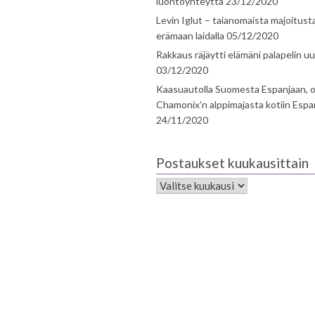
luontoyhteyttä
23/12/2020
Levin Iglut – taianomaista majoitust
erämaan laidalla
05/12/2020
Rakkaus räjäytti elämäni palapelin uu
03/12/2020
Kaasuautolla Suomesta Espanjaan, o
Chamonix’n alppimajasta kotiin Espa
24/11/2020
Postaukset kuukausittain