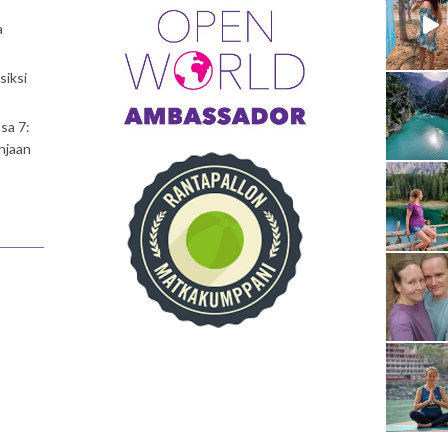
a
siksi
sa 7:
njaan